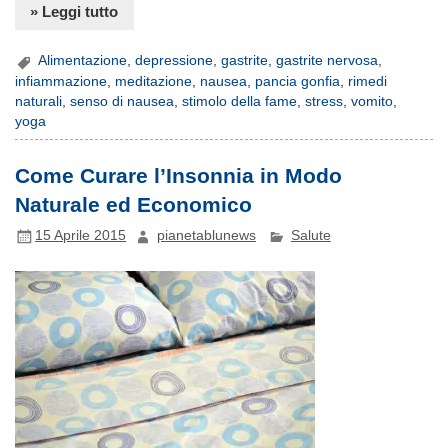
» Leggi tutto
Alimentazione
,
depressione
,
gastrite
,
gastrite nervosa
,
infiammazione
,
meditazione
,
nausea
,
pancia gonfia
,
rimedi
naturali
,
senso di nausea
,
stimolo della fame
,
stress
,
vomito
,
yoga
Come Curare l’Insonnia in Modo
Naturale ed Economico
15 Aprile 2015
pianetablunews
Salute