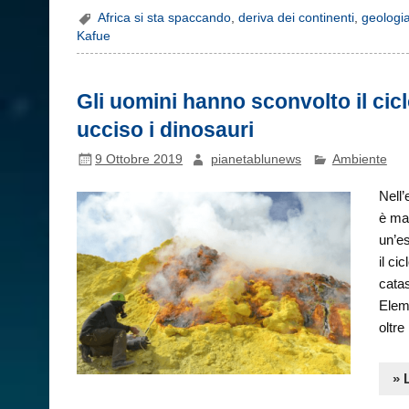
Africa si sta spaccando
,
deriva dei continenti
,
geologia
Kafue
Gli uomini hanno sconvolto il cicl
ucciso i dinosauri
9 Ottobre 2019
pianetablunews
Ambiente
Nell’
è mag
un’es
il ci
catas
Eleme
oltre
» 