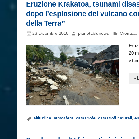
Eruzione Krakatoa, tsunami disast
dopo l’esplosione del vulcano co
della Terra”
23 Dicembre 2018
pianetablunews
Cronaca
,
Eruzi
20 me
vitti
» 
altitudine
,
atmosfera
,
catastrofe
,
catastrofi naturali
,
e