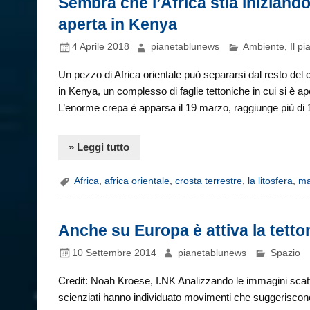
Sembra che l’Africa stia iniziand
aperta in Kenya
4 Aprile 2018
pianetablunews
Ambiente
,
Il pi
Un pezzo di Africa orientale può separarsi dal resto del co
in Kenya, un complesso di faglie tettoniche in cui si è ap
L’enorme crepa è apparsa il 19 marzo, raggiunge più di 
» Leggi tutto
Africa
,
africa orientale
,
crosta terrestre
,
la litosfera
,
ma
Anche su Europa è attiva la tetto
10 Settembre 2014
pianetablunews
Spazio
Credit: Noah Kroese, I.NK Analizzando le immagini scattat
scienziati hanno individuato movimenti che suggeriscono 