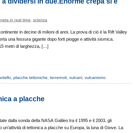
o a dividersi in due.Enorme crepa si è
aneta in real time
,
scienza
ntinente in decine di milioni di anni. La prova di ciò è la Rift Valley
erta una fessura gigante dopo forti piogge e attività sismica.
15 metri di larghezza, […]
ntello
,
placche tettoniche
,
terremoti
,
vulcani
,
vulcanismo
nica a placche
e dalla sonda della NASA Galileo tra il 1995 e il 2003, gli
un’attività di tettonica a placche su Europa, la luna di Giove. La