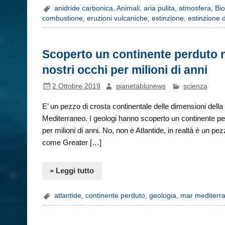
anidride carbonica
,
Animali
,
aria pulita
,
atmosfera
,
Bio
combustione
,
eruzioni vulcaniche
,
estinzione
,
estinzione 
Scoperto un continente perduto n
nostri occhi per milioni di anni
2 Ottobre 2019
pianetablunews
scienza
E’ un pezzo di crosta continentale delle dimensioni del
Mediterraneo. I geologi hanno scoperto un continente per
per milioni di anni. No, non è Atlantide, in realtà è un p
come Greater […]
» Leggi tutto
atlantide
,
continente perduto
,
geologia
,
mar mediterr