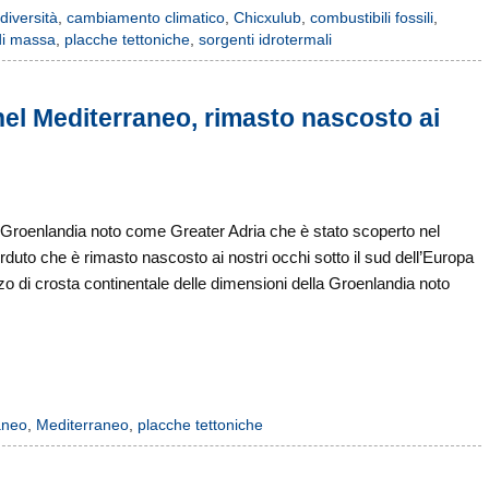
diversità
,
cambiamento climatico
,
Chicxulub
,
combustibili fossili
,
di massa
,
placche tettoniche
,
sorgenti idrotermali
el Mediterraneo, rimasto nascosto ai
la Groenlandia noto come Greater Adria che è stato scoperto nel
duto che è rimasto nascosto ai nostri occhi sotto il sud dell’Europa
ezzo di crosta continentale delle dimensioni della Groenlandia noto
aneo
,
Mediterraneo
,
placche tettoniche