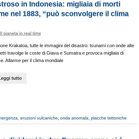
roso in Indonesia: migliaia di morti
me nel 1883, “può sconvolgere il clima
Il pianeta in real time
one Krakatoa, tutte le immagini del disastro: tsunami con onde alte
tri travolge le coste di Giava e Sumatra e provoca migliaia di
me. Allarme per il clima mondiale
Leggi tutto
mergenza
,
eruzioni vulcaniche
,
onda anomala
,
placche tettoniche