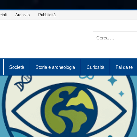
riali
Archivio
Pubblicità
Società
Storia e archeologia
Curiosità
Fai da te