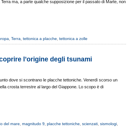
la Terra ma, a parte qualche supposizione per il passato di Marte, non
uropa
,
Terra
,
tettonica a placche
,
tettonica a zolle
coprire l’origine degli tsunami
 punto dove si scontrano le placche tettoniche. Venerdì scorso un
lla crosta terrestre al largo del Giappone. Lo scopo è di
llo del mare
,
magnitudo 9
,
placche tettoniche
,
scienzati
,
sismologi
,