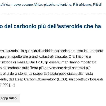
 Africa
,
nuovo oceano Africa
,
placche tettoniche
,
Rift africano
,
Rift di
o del carbonio più dell’asteroide che ha
era industriale la quantità di anidride carbonica emessa in atmosfera
giore rispetto alle grandi catastrofi passate. Ora il rischio è
tinzione di massa. Dal 1750, gli esseri umani hanno modificato
clo del carbonio sulla Terra più gravemente degli asteroidi più
trofici della storia. La scoperta è stata pubblciata sulla rivista
nts, dall Deep Carbon Observatory (DCO), un collettivo globale di
 1.000 […]
Leggi tutto