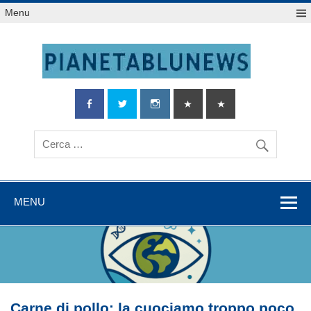
Salta
Menu
al
contenuto
MENU
Carne di pollo: la cuociamo troppo poco