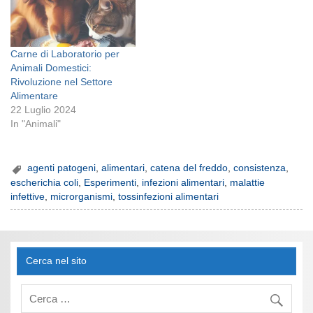
Carne di Laboratorio per
Animali Domestici:
Rivoluzione nel Settore
Alimentare
22 Luglio 2024
In "Animali"
agenti patogeni
,
alimentari
,
catena del freddo
,
consistenza
,
escherichia coli
,
Esperimenti
,
infezioni alimentari
,
malattie
infettive
,
microrganismi
,
tossinfezioni alimentari
Cerca nel sito