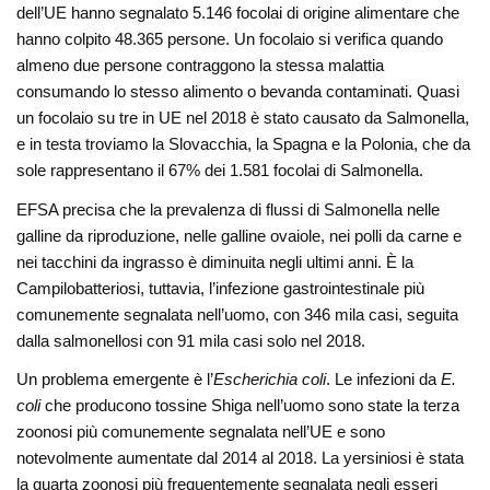
dell’UE hanno segnalato 5.146 focolai di origine alimentare che
hanno colpito 48.365 persone. Un focolaio si verifica quando
almeno due persone contraggono la stessa malattia
consumando lo stesso alimento o bevanda contaminati. Quasi
un focolaio su tre in UE nel 2018 è stato causato da Salmonella,
e in testa troviamo la Slovacchia, la Spagna e la Polonia, che da
sole rappresentano il 67% dei 1.581 focolai di Salmonella.
EFSA precisa che la prevalenza di flussi di Salmonella nelle
galline da riproduzione, nelle galline ovaiole, nei polli da carne e
nei tacchini da ingrasso è diminuita negli ultimi anni. È la
Campilobatteriosi, tuttavia, l’infezione gastrointestinale più
comunemente segnalata nell’uomo, con 346 mila casi, seguita
dalla salmonellosi con 91 mila casi solo nel 2018.
Un problema emergente è l’
Escherichia coli
. Le infezioni da
E.
coli
che producono tossine Shiga nell’uomo sono state la terza
zoonosi più comunemente segnalata nell’UE e sono
notevolmente aumentate dal 2014 al 2018. La yersiniosi è stata
la quarta zoonosi più frequentemente segnalata negli esseri