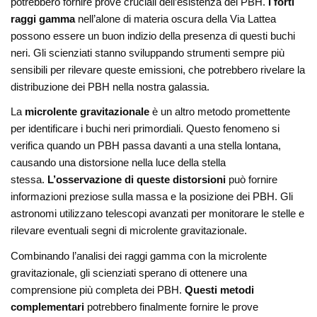
potrebbero fornire prove cruciali dell’esistenza dei PBH.
I forti
raggi gamma
nell’alone di materia oscura della Via Lattea
possono essere un buon indizio della presenza di questi buchi
neri. Gli scienziati stanno sviluppando strumenti sempre più
sensibili per rilevare queste emissioni, che potrebbero rivelare la
distribuzione dei PBH nella nostra galassia.
La
microlente gravitazionale
è un altro metodo promettente
per identificare i buchi neri primordiali. Questo fenomeno si
verifica quando un PBH passa davanti a una stella lontana,
causando una distorsione nella luce della stella
stessa.
L’osservazione di queste distorsioni
può fornire
informazioni preziose sulla massa e la posizione dei PBH. Gli
astronomi utilizzano telescopi avanzati per monitorare le stelle e
rilevare eventuali segni di microlente gravitazionale.
Combinando l’analisi dei raggi gamma con la microlente
gravitazionale, gli scienziati sperano di ottenere una
comprensione più completa dei PBH.
Questi metodi
complementari
potrebbero finalmente fornire le prove