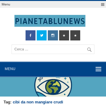
Salta
Menu
al
contenuto
MENU
Tag:
cibi da non mangiare crudi