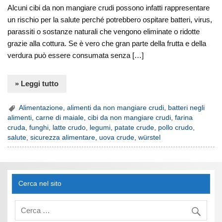
Alcuni cibi da non mangiare crudi possono infatti rappresentare
un rischio per la salute perché potrebbero ospitare batteri, virus,
parassiti o sostanze naturali che vengono eliminate o ridotte
grazie alla cottura. Se è vero che gran parte della frutta e della
verdura può essere consumata senza […]
» Leggi tutto
Alimentazione
,
alimenti da non mangiare crudi
,
batteri negli
alimenti
,
carne di maiale
,
cibi da non mangiare crudi
,
farina
cruda
,
funghi
,
latte crudo
,
legumi
,
patate crude
,
pollo crudo
,
salute
,
sicurezza alimentare
,
uova crude
,
würstel
Cerca nel sito