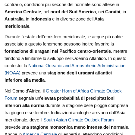
contrario, condizioni più secche del normale sono attese in
America Centrale
, nel
nord del Sud America
, nei
Caraibi
, in
Australia
, in
Indonesia
e in diverse zone dell’
Asia
meridionale
.
Durante l’estate dell’emisfero meridionale, le acque più calde
associate a questo fenomeno possono inoltre favorire la
formazione di uragani nel Pacifico centro-orientale
, mentre
tendono a limitarne lo sviluppo nell’Oceano Atlantico. In questo
contesto, la
National Oceanic and Atmospheric Administration
(NOAA)
prevede una
stagione degli uragani atlantici
inferiore alla media
.
Nel Corno d’Africa, il
Greater Horn of Africa Climate Outlook
Forum
segnala un’
elevata probabilità di precipitazioni
inferiori alla norma
durante la stagione delle piogge compresa
tra giugno e settembre. Indicazioni analoghe arrivano dall’Asia
meridionale, dove il
South Asian Climate Outlook Forum
prevede una
stagione monsonica meno intensa del normale
.
Anche in
America Centrale
gli esperti si attendono condizioni