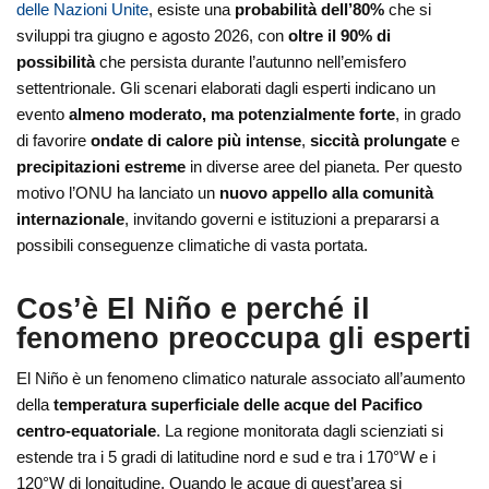
delle Nazioni Unite
, esiste una
probabilità dell’80%
che si
sviluppi tra giugno e agosto 2026, con
oltre il 90% di
possibilità
che persista durante l’autunno nell’emisfero
settentrionale. Gli scenari elaborati dagli esperti indicano un
evento
almeno moderato, ma potenzialmente forte
, in grado
di favorire
ondate di calore più intense
,
siccità prolungate
e
precipitazioni estreme
in diverse aree del pianeta. Per questo
motivo l’ONU ha lanciato un
nuovo appello alla comunità
internazionale
, invitando governi e istituzioni a prepararsi a
possibili conseguenze climatiche di vasta portata.
Cos’è El Niño e perché il
fenomeno preoccupa gli esperti
El Niño è un fenomeno climatico naturale associato all’aumento
della
temperatura superficiale delle acque del Pacifico
centro-equatoriale
. La regione monitorata dagli scienziati si
estende tra i 5 gradi di latitudine nord e sud e tra i 170°W e i
120°W di longitudine. Quando le acque di quest’area si