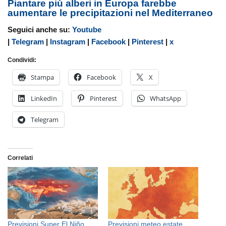
Piantare più alberi in Europa farebbe
aumentare le precipitazioni nel Mediterraneo
Seguici anche su:
Youtube
|
Telegram
|
Instagram
|
Facebook
|
Pinterest
|
x
Condividi:
Stampa
Facebook
X
LinkedIn
Pinterest
WhatsApp
Telegram
Correlati
Previsioni Super El Niño
Previsioni meteo estate