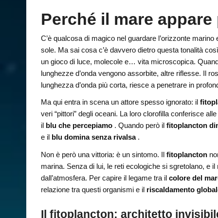
Perché il mare appare
C’è qualcosa di magico nel guardare l’orizzonte marino
sole. Ma sai cosa c’è davvero dietro questa tonalità cos
un gioco di luce, molecole e… vita microscopica. Quando
lunghezze d’onda vengono assorbite, altre riflesse. Il ro
lunghezza d’onda più corta, riesce a penetrare in profondi
Ma qui entra in scena un attore spesso ignorato: il
fitop
veri “pittori” degli oceani. La loro clorofilla conferisce
il
blu che percepiamo
. Quando però il
fitoplancton d
e il
blu domina senza rivalsa
.
Non è però una vittoria: è un sintomo. Il
fitoplancton
no
marina. Senza di lui, le reti ecologiche si sgretolano, e 
dall’atmosfera. Per capire il legame tra il
colore del ma
relazione tra questi organismi e il
riscaldamento globa
Il fitoplancton: architetto invisib