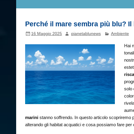
Perché il mare sembra più blu? Il
16 Maggio 2025
pianetablunews
Ambiente
Hai 
tonal
nostr
estet
risc
prog
solo 
color
rive
aumen
marini
stanno soffrendo. In questo articolo scopriremo 
alterando gli habitat acquatici e cosa possiamo fare per 