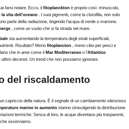
i farsi notare. Ecco, il
fitoplanckton
è proprio così: minuscolo,
 la vita dell’oceano
. I suoi pigmenti, come la clorofilla, non solo
tono parte della radiazione, tingendo l’acqua di verde o marrone.
emerge
, come un vuoto che si fa strada nel mare.
obale
sta aumentando la temperatura degli strati superficiali,
utrienti. Risultato? Meno
fitoplancton
, meno cibo per pesci e
velano che in aree come il
Mar Mediterraneo
o l’
Atlantico
i ultimi decenni. Un trend che non possiamo ignorare.
mo del riscaldamento
un capriccio della natura. È il segnale di un cambiamento silenzioso
mperature marine in aumento
stanno stravolgendo la distribuzione
riazioni termiche. Senza di loro, le acque diventano più trasparenti,
tà che osserviamo.