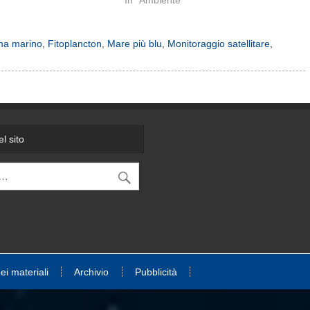
In "Ambiente"
ma marino
,
Fitoplancton
,
Mare più blu
,
Monitoraggio satellitare
,
l sito
dei materiali
Archivio
Pubblicità