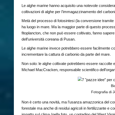
Le alghe marine hanno acquisito una notevole consideraz
coltivazioni di alghe per l’immagazzinamento del carbonio
Metà del processo di fotosintesi (la conversione tramite l
ha luogo in mare. Ma la maggior parte di questo processo
fitoplancton, che non può essere coltivato, fanno sa
dell’università coreana di Pusan.
Le alghe marine invece potrebbero essere facilmente col
incrementare la cattura di carbonio da parte del mare.
Non solo: le alghe coltivate potrebbero essere raccolte
Michael MacCracken, responsabile scientifico dell’organi
Bi
Fotografia di 
Non è certo una novità, ma l’usanza amazzonica del cosi
forestale ma anche di residui agricoli in fertilizzante e
impatto sul clima (nella foto, un contadino del West Virgi