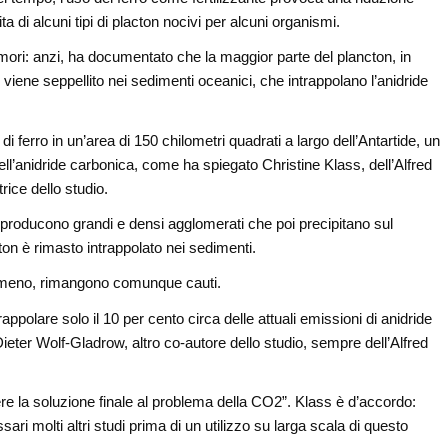
ta di alcuni tipi di placton nocivi per alcuni organismi.
mori: anzi, ha documentato che la maggior parte del plancton, in
 viene seppellito nei sedimenti oceanici, che intrappolano l’anidride
di ferro in un’area di 150 chilometri quadrati a largo dell’Antartide, un
 dell’anidride carbonica, come ha spiegato Christine Klass, dell’Alfred
ice dello studio.
e producono grandi e densi agglomerati che poi precipitano sul
ton è rimasto intrappolato nei sedimenti.
enomeno, rimangono comunque cauti.
rappolare solo il 10 per cento circa delle attuali emissioni di anidride
Dieter Wolf-Gladrow, altro co-autore dello studio, sempre dell’Alfred
sere la soluzione finale al problema della CO2”. Klass è d’accordo:
 molti altri studi prima di un utilizzo su larga scala di questo