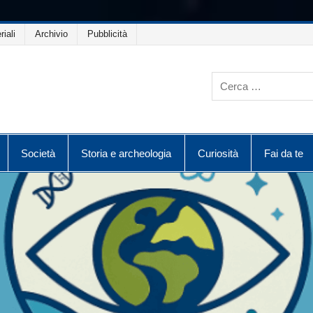
riali
Archivio
Pubblicità
Società
Storia e archeologia
Curiosità
Fai da te