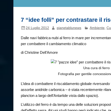
7 “idee folli” per contrastare il 
24 Luglio 2012
pianetablunews
Ambiente
,
Cu
Dalle navi fabbrica-nubi al ferro in mare per incrementa
per combattere il cambiamento climatico
di Christine Dell’Amore
Una cura di ferro
Fotografia per gentile concessio
L’idea di combattere il riscaldamento globale riversando 
assorbe anidride carbonica – è stata recentemente rilan
plancton a largo dell’Antartide vista dallo spazio).
L’utilizzo del ferro è da tempo una delle soluzioni prop
dell’effetto serra. Alcuni studi hanno però indicato che, 