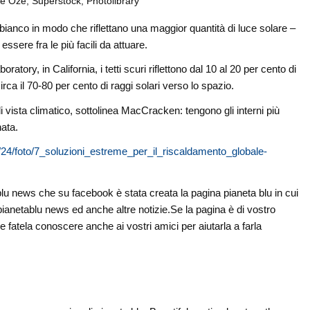
e Oze, Superstock, Photolibrary
di bianco in modo che riflettano una maggior quantità di luce solare –
sere fra le più facili da attuare.
tory, in California, i tetti scuri riflettono dal 10 al 20 per cento di
irca il 70-80 per cento di raggi solari verso lo spazio.
i vista climatico, sottolinea MacCracken: tengono gli interni più
nata.
7/24/foto/7_soluzioni_estreme_per_il_riscaldamento_globale-
ablu news che su facebook è stata creata la pagina pianeta blu in cui
i pianetablu news ed anche altre notizie.Se la pagina è di vostro
e fatela conoscere anche ai vostri amici per aiutarla a farla