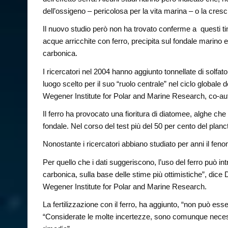
dell’ossigeno – pericolosa per la vita marina – o la cresci
Il nuovo studio però non ha trovato conferme a questi ti
acque arricchite con ferro, precipita sul fondale marino e
carbonica.
I ricercatori nel 2004 hanno aggiunto tonnellate di solfato 
luogo scelto per il suo “ruolo centrale” nel ciclo globale
Wegener Institute for Polar and Marine Research, co-autr
Il ferro ha provocato una fioritura di diatomee, alghe ch
fondale. Nel corso del test più del 50 per cento del planc
Nonostante i ricercatori abbiano studiato per anni il f
Per quello che i dati suggeriscono, l’uso del ferro può int
carbonica, sulla base delle stime più ottimistiche”, dice 
Wegener Institute for Polar and Marine Research.
La fertilizzazione con il ferro, ha aggiunto, “non può es
“Considerate le molte incertezze, sono comunque necessari