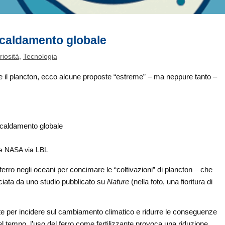
riscaldamento globale
riosità
,
Tecnologia
re il plancton, ecco alcune proposte “estreme” – ma neppure tanto –
ne NASA via LBL
ferro negli oceani per concimare le “coltivazioni” di plancton – che
ciata da uno studio pubblicato su
Nature
(nella foto, una fioritura di
oste per incidere sul cambiamento climatico e ridurre le conseguenze
nel tempo, l’uso del ferro come fertilizzante provoca una riduzione