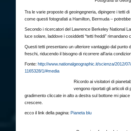
Fotografia di Georg
Tra le varie proposte di geoingegneria, dipingere i tetti 
come questi fotografati a Hamilton, Bermuda – potrebbe es
Secondo i ricercatori del Lawrence Berkeley National Labora
luce solare, laddove i cosiddetti “tetti freddi” rimandano c
Questi tetti presentano un ulteriore vantaggio dal punto d
freschi, riducendo il bisogno di ricorrere all’aria condizio
Fonte:
http://www.nationalgeographic.it/scienza/2012/0
1165328/1/#media
Ricordo ai visitatori di pianet
vengono riportati gli articoli d
gradimento cliccate in alto a destra sul bottone mi piace 
crescere.
ecco il link della pagina:
Pianeta blu