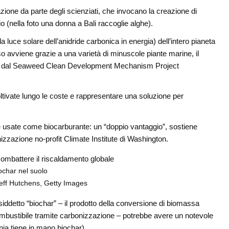
ione da parte degli scienziati, che invocano la creazione di
 (nella foto una donna a Bali raccoglie alghe).
a luce solare dell’anidride carbonica in energia) dell’intero pianeta
 avviene grazie a una varietà di minuscole piante marine, il
pere dal Seaweed Clean Development Mechanism Project
tivate lungo le coste e rappresentare una soluzione per
 e usate come biocarburante: un “doppio vantaggio”, sostiene
zzazione no-profit Climate Institute di Washington.
ochar nel suolo
Jeff Hutchens, Getty Images
ddetto “biochar” – il prodotto della conversione di biomassa
 combustibile tramite carbonizzazione – potrebbe avere un notevole
nia tiene in mano biochar).