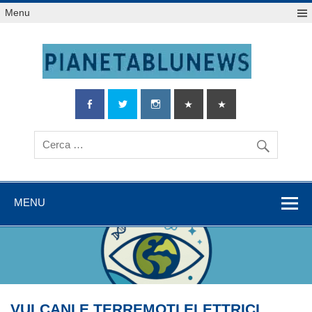
Salta
Menu
al
contenuto
MENU
VULCANI E TERREMOTI ELETTRICI