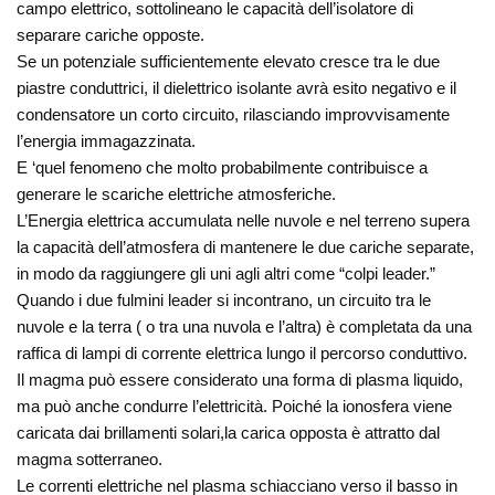
campo elettrico, sottolineano le capacità dell’isolatore di
separare cariche opposte.
Se un potenziale sufficientemente elevato cresce tra le due
piastre conduttrici, il dielettrico isolante avrà esito negativo e il
condensatore un corto circuito, rilasciando improvvisamente
l’energia immagazzinata.
E ‘quel fenomeno che molto probabilmente contribuisce a
generare le scariche elettriche atmosferiche.
L’Energia elettrica accumulata nelle nuvole e nel terreno supera
la capacità dell’atmosfera di mantenere le due cariche separate,
in modo da raggiungere gli uni agli altri come “colpi leader.”
Quando i due fulmini leader si incontrano, un circuito tra le
nuvole e la terra ( o tra una nuvola e l’altra) è completata da una
raffica di lampi di corrente elettrica lungo il percorso conduttivo.
Il magma può essere considerato una forma di plasma liquido,
ma può anche condurre l’elettricità. Poiché la ionosfera viene
caricata dai brillamenti solari,la carica opposta è attratto dal
magma sotterraneo.
Le correnti elettriche nel plasma schiacciano verso il basso in