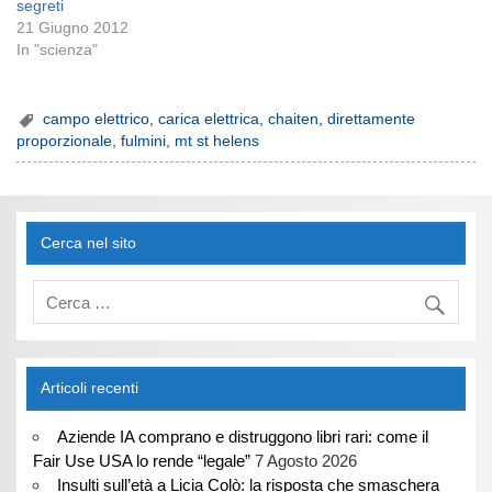
segreti
21 Giugno 2012
In "scienza"
campo elettrico
,
carica elettrica
,
chaiten
,
direttamente
proporzionale
,
fulmini
,
mt st helens
Cerca nel sito
Articoli recenti
Aziende IA comprano e distruggono libri rari: come il
Fair Use USA lo rende “legale”
7 Agosto 2026
Insulti sull’età a Licia Colò: la risposta che smaschera