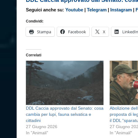
Seguici anche su:
Youtube
|
Telegram
|
Instagram
|
Condividi:
Stampa
Facebook
X
LinkedI
Correlati
DDL Caccia approvato dal Senato: cosa
Abolizione dell
cambia per lupi, fauna selvatica e
proposta di l
cittadini
il DDL “sparatu
27 Giugno 2026
27 Giugno 20
In "Animali"
In "Animali"