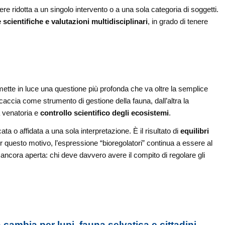
ere ridotta a un singolo intervento o a una sola categoria di soggetti.
cientifiche e valutazioni multidisciplinari
, in grado di tenere
ette in luce una questione più profonda che va oltre la semplice
la caccia come strumento di gestione della fauna, dall’altra la
à venatoria e
controllo scientifico degli ecosistemi
.
ta o affidata a una sola interpretazione. È il risultato di
equilibri
r questo motivo, l’espressione “bioregolatori” continua a essere al
ancora aperta: chi deve davvero avere il compito di regolare gli
ambia per lupi, fauna selvatica e cittadini