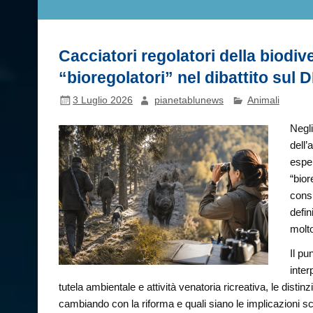
Cacciatori regolatori della biodiv
“bioregolatori” nel dibattito sul
3 Luglio 2026
pianetablunews
Animali
Negli
dell’
esper
“bior
consi
defin
molto
Il pu
inter
tutela ambientale e attività venatoria ricreativa, le disti
cambiando con la riforma e quali siano le implicazioni sc