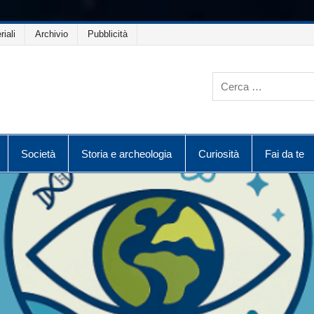
riali
Archivio
Pubblicità
Società
Storia e archeologia
Curiosità
Fai da te