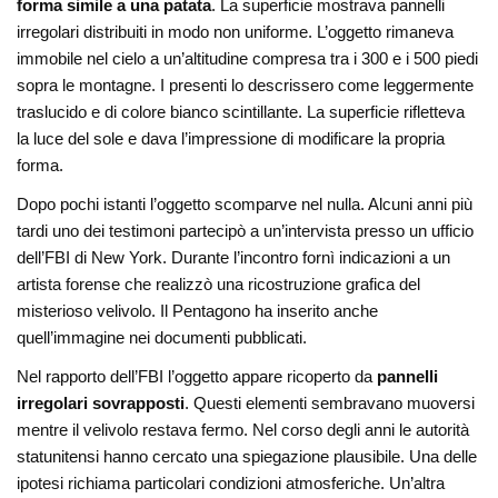
forma simile a una patata
. La superficie mostrava pannelli
irregolari distribuiti in modo non uniforme. L’oggetto rimaneva
immobile nel cielo a un’altitudine compresa tra i 300 e i 500 piedi
sopra le montagne. I presenti lo descrissero come leggermente
traslucido e di colore bianco scintillante. La superficie rifletteva
la luce del sole e dava l’impressione di modificare la propria
forma.
Dopo pochi istanti l’oggetto scomparve nel nulla. Alcuni anni più
tardi uno dei testimoni partecipò a un’intervista presso un ufficio
dell’FBI di New York. Durante l’incontro fornì indicazioni a un
artista forense che realizzò una ricostruzione grafica del
misterioso velivolo. Il Pentagono ha inserito anche
quell’immagine nei documenti pubblicati.
Nel rapporto dell’FBI l’oggetto appare ricoperto da
pannelli
irregolari sovrapposti
. Questi elementi sembravano muoversi
mentre il velivolo restava fermo. Nel corso degli anni le autorità
statunitensi hanno cercato una spiegazione plausibile. Una delle
ipotesi richiama particolari condizioni atmosferiche. Un’altra