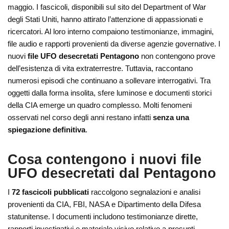
maggio. I fascicoli, disponibili sul sito del Department of War
degli Stati Uniti, hanno attirato l’attenzione di appassionati e
ricercatori. Al loro interno compaiono testimonianze, immagini,
file audio e rapporti provenienti da diverse agenzie governative. I
nuovi
file UFO desecretati Pentagono
non contengono prove
dell’esistenza di vita extraterrestre. Tuttavia, raccontano
numerosi episodi che continuano a sollevare interrogativi. Tra
oggetti dalla forma insolita, sfere luminose e documenti storici
della CIA emerge un quadro complesso. Molti fenomeni
osservati nel corso degli anni restano infatti
senza una
spiegazione definitiva
.
Cosa contengono i nuovi file
UFO desecretati dal Pentagono
I
72 fascicoli pubblicati
raccolgono segnalazioni e analisi
provenienti da CIA, FBI, NASA e Dipartimento della Difesa
statunitense. I documenti includono testimonianze dirette,
rapporti investigativi e materiale visivo relativo a presunti