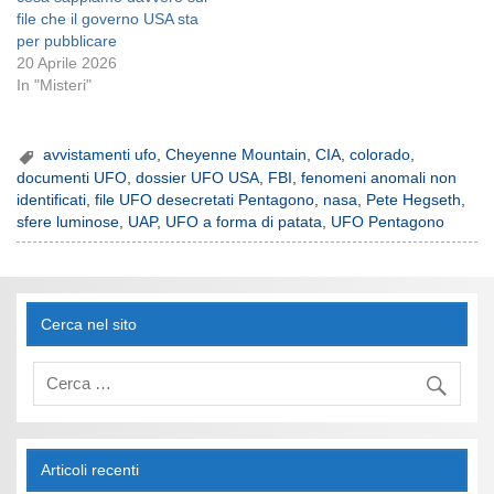
file che il governo USA sta
per pubblicare
20 Aprile 2026
In "Misteri"
avvistamenti ufo
,
Cheyenne Mountain
,
CIA
,
colorado
,
documenti UFO
,
dossier UFO USA
,
FBI
,
fenomeni anomali non
identificati
,
file UFO desecretati Pentagono
,
nasa
,
Pete Hegseth
,
sfere luminose
,
UAP
,
UFO a forma di patata
,
UFO Pentagono
Cerca nel sito
Articoli recenti