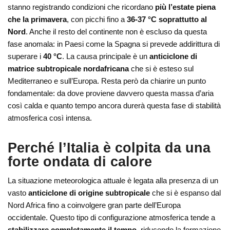
stanno registrando condizioni che ricordano
più l’estate piena
che la primavera
, con picchi fino a
36-37 °C soprattutto al
Nord
. Anche il resto del continente non è escluso da questa
fase anomala: in Paesi come la Spagna si prevede addirittura di
superare i
40 °C
. La causa principale è un
anticiclone di
matrice subtropicale nordafricana
che si è esteso sul
Mediterraneo e sull’Europa. Resta però da chiarire un punto
fondamentale: da dove proviene davvero questa massa d’aria
così calda e quanto tempo ancora durerà questa fase di stabilità
atmosferica così intensa.
Perché l’Italia è colpita da una
forte ondata di calore
La situazione meteorologica attuale è legata alla presenza di un
vasto
anticiclone di origine subtropicale
che si è espanso dal
Nord Africa fino a coinvolgere gran parte dell’Europa
occidentale. Questo tipo di configurazione atmosferica tende a
stabilizzare completamente il tempo
, riducendo la formazione