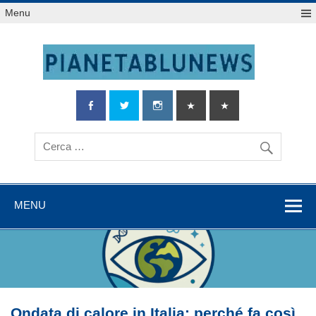
Salta
Menu
al
contenuto
MENU
Ondata di calore in Italia: perché fa così