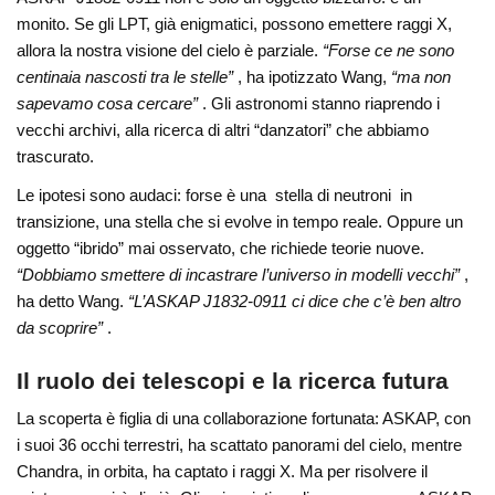
monito. Se gli LPT, già enigmatici, possono emettere raggi X,
allora la nostra visione del cielo è parziale.
“Forse ce ne sono
centinaia nascosti tra le stelle”
, ha ipotizzato Wang,
“ma non
sapevamo cosa cercare”
. Gli astronomi stanno riaprendo i
vecchi archivi, alla ricerca di altri “danzatori” che abbiamo
trascurato.
Le ipotesi sono audaci: forse è una stella di neutroni in
transizione, una stella che si evolve in tempo reale. Oppure un
oggetto “ibrido” mai osservato, che richiede teorie nuove.
“Dobbiamo smettere di incastrare l’universo in modelli vecchi”
,
ha detto Wang.
“L’ASKAP J1832-0911 ci dice che c’è ben altro
da scoprire”
.
Il ruolo dei telescopi e la ricerca futura
La scoperta è figlia di una collaborazione fortunata: ASKAP, con
i suoi 36 occhi terrestri, ha scattato panorami del cielo, mentre
Chandra, in orbita, ha captato i raggi X. Ma per risolvere il