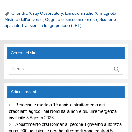
Chandra X-ray Observatory
,
Emissioni radio-X
,
magnetar
,
Mistero dell'universo
,
Oggetto cosmico misterioso
,
Scoperte
Spaziali
,
Transienti a lungo periodo (LPT)
Cerca nel sito
Articoli recenti
Bracciante morto a 19 anni: lo sfruttamento dei
braccianti agricoli nel Nord Italia non è più un’emergenza
invisibile
5 Agosto 2026
Abbattimento orsi Romania: perché il governo autorizza
quasi 900 uccisioni e perché gli esperti sono contrari
5