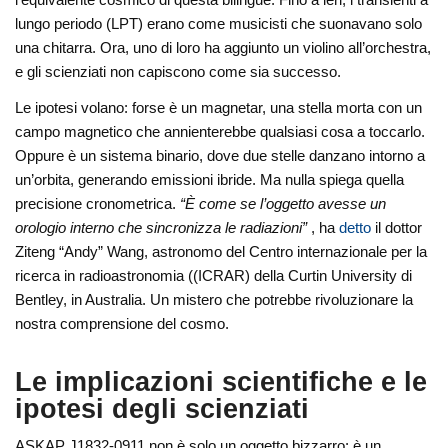
lungo periodo (LPT) erano come musicisti che suonavano solo
una chitarra. Ora, uno di loro ha aggiunto un violino all’orchestra,
e gli scienziati non capiscono come sia successo.
Le ipotesi volano: forse è un magnetar, una stella morta con un
campo magnetico che annienterebbe qualsiasi cosa a toccarlo.
Oppure è un sistema binario, dove due stelle danzano intorno a
un’orbita, generando emissioni ibride. Ma nulla spiega quella
precisione cronometrica.
“È come se l’oggetto avesse un
orologio interno che sincronizza le radiazioni”
, ha
detto
il dottor
Ziteng “Andy” Wang, astronomo del Centro internazionale per la
ricerca in radioastronomia ((ICRAR) della Curtin University di
Bentley, in Australia. Un mistero che potrebbe rivoluzionare la
nostra comprensione del cosmo.
Le implicazioni scientifiche e le
ipotesi degli scienziati
ASKAP J1832-0911 non è solo un oggetto bizzarro: è un