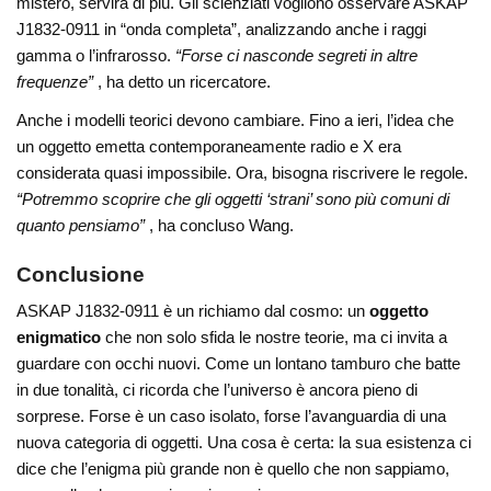
mistero, servirà di più. Gli scienziati vogliono osservare ASKAP
J1832-0911 in “onda completa”, analizzando anche i raggi
gamma o l’infrarosso.
“Forse ci nasconde segreti in altre
frequenze”
, ha detto un ricercatore.
Anche i modelli teorici devono cambiare. Fino a ieri, l’idea che
un oggetto emetta contemporaneamente radio e X era
considerata quasi impossibile. Ora, bisogna riscrivere le regole.
“Potremmo scoprire che gli oggetti ‘strani’ sono più comuni di
quanto pensiamo”
, ha concluso Wang.
Conclusione
ASKAP J1832-0911 è un richiamo dal cosmo: un
oggetto
enigmatico
che non solo sfida le nostre teorie, ma ci invita a
guardare con occhi nuovi. Come un lontano tamburo che batte
in due tonalità, ci ricorda che l’universo è ancora pieno di
sorprese. Forse è un caso isolato, forse l’avanguardia di una
nuova categoria di oggetti. Una cosa è certa: la sua esistenza ci
dice che l’enigma più grande non è quello che non sappiamo,