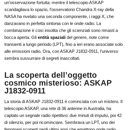
un’osservazione fortuita: mentre il telescopio ASKAP
scandagliava lo spazio, l’osservatorio Chandra X-ray della
NASA ha rivelato una seconda componente, i raggi X, che
danzavano in perfetta sintonia con le onde radio. La
combinazione è così insolita che gli scienziati sono rimasti a
bocca aperta. Gli
entità spaziali
del genere, note come
transienti a lungo periodo (LPT), fino a ieri erano associate solo
alle emissioni radio. Ora, con ASKAP J1832-0911, l’universo
sembra sussurrare di segreti inascoltati.
La scoperta dell’oggetto
cosmico misterioso: ASKAP
J1832-0911
La storia di ASKAP J1832-0911 è cominciata con un mistero. Il
telescopio ASKAP, una rete di 36 antenne in Australia, ha
captato un segnale radio ripetitivo: due minuti di impulsi, poi 42
di silenzio, per poi ricominciare. Sembrava un LPT, uno dei
fenomeni scoperti negli ultimi anni che emettono onde radio