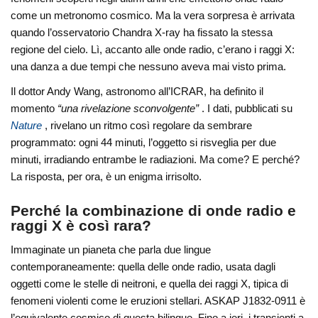
come un metronomo cosmico. Ma la vera sorpresa è arrivata
quando l’osservatorio Chandra X-ray ha fissato la stessa
regione del cielo. Lì, accanto alle onde radio, c’erano i raggi X:
una danza a due tempi che nessuno aveva mai visto prima.
Il dottor Andy Wang, astronomo all’ICRAR, ha definito il
momento
“una rivelazione sconvolgente”
. I dati, pubblicati su
Nature
, rivelano un ritmo così regolare da sembrare
programmato: ogni 44 minuti, l’oggetto si risveglia per due
minuti, irradiando entrambe le radiazioni. Ma come? E perché?
La risposta, per ora, è un enigma irrisolto.
Perché la combinazione di onde radio e
raggi X è così rara?
Immaginate un pianeta che parla due lingue
contemporaneamente: quella delle onde radio, usata dagli
oggetti come le stelle di neitroni, e quella dei raggi X, tipica di
fenomeni violenti come le eruzioni stellari. ASKAP J1832-0911 è
l’equivalente cosmico di questa bilingue. Fino a ieri, i transienti a