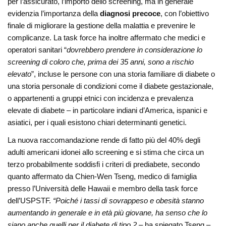
per l’assicurato, l’importo dello screening, ma in generale
evidenzia l’importanza della
diagnosi precoce
, con l’obiettivo
finale di migliorare la gestione della malattia e prevenire le
complicanze. La task force ha inoltre affermato che medici e
operatori sanitari “
dovrebbero prendere in considerazione lo
screening di coloro che, prima dei 35 anni, sono a rischio
elevato
”, incluse le persone con una storia familiare di diabete o
una storia personale di condizioni come il diabete gestazionale,
o appartenenti a gruppi etnici con incidenza e prevalenza
elevate di diabete – in particolare indiani d’America, ispanici e
asiatici, per i quali esistono chiari determinanti genetici.
La nuova raccomandazione rende di fatto più del 40% degli
adulti americani idonei allo screening e si stima che circa un
terzo probabilmente soddisfi i criteri di prediabete, secondo
quanto affermato da Chien-Wen Tseng, medico di famiglia
presso l’Università delle Hawaii e membro della task force
dell’USPSTF.
“Poiché i tassi di sovrappeso e obesità stanno
aumentando in generale e in età più giovane, ha senso che lo
siano anche quelli per il diabete di tipo 2
– ha spiegato Tseng – .