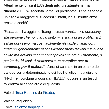
Attualmente,
circa il 13% degli adulti statunitensi ha il
diabete
e il 35% soddisfa i criteri di prediabete, il che espone a
un rischio maggiore di successivi infarti, ictus, insufficienza
renale e cecità”.
“
Pertanto
– ha aggiunto Tseng –
raccomandiamo lo screening
alle persone che non hanno sintomi: si tratta di un problema di
salute così serio ma così facilmente rilevabile in anticipo. I
trentenni generalmente si considerano molto giovani e in buona
salute ma devono essere consapevoli che ora è il momento, a
partire dai 35 anni, di sottoporsi a un
semplice test di
screening per il diabete
”. L’analisi consiste in un esame del
sangue per la determinazione dei livelli di glicemia a digiuno
(FPG), emoglobina glicosilata (HbA1C), oppure in un test di
tolleranza al carico orale di glucosio.
Foto di
Tesa Robbins
da
Pixabay
Valeria Paglionico
Fonte:
scienze.fanpage.it