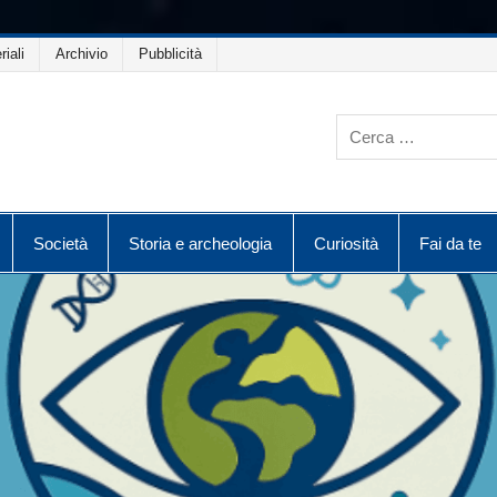
riali
Archivio
Pubblicità
Società
Storia e archeologia
Curiosità
Fai da te