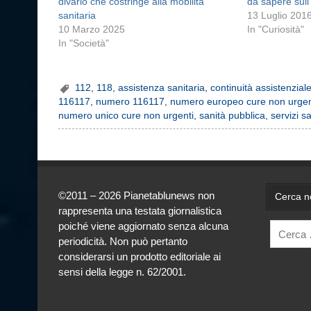
divario che costringe alla mobilità
da sapere sull
sanitaria
13 Luglio 201
10 Marzo 2025
In "Curiosità"
In "Società"
112
,
118
,
assistenza sanitaria
,
continuità assistenzial
116117
,
numero 116117
,
numero europeo cure non urgen
numero unico cure non urgenti
,
sanità pubblica
,
servizi sa
©2011 – 2026 Pianetablunews non
Cerca ne
rappresenta una testata giornalistica
poiché viene aggiornato senza alcuna
periodicità. Non può pertanto
considerarsi un prodotto editoriale ai
sensi della legge n. 62/2001.