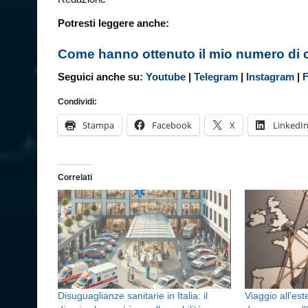
Potresti leggere anche:
Come hanno ottenuto il mio numero di 
Seguici anche su:
Youtube
|
Telegram
|
Instagram
|
Condividi:
Stampa
Facebook
X
LinkedI
Correlati
Disuguaglianze sanitarie in Italia: il
Viaggio all’est