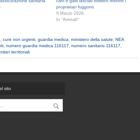
’assicurazione sanitaria
cani e gatti lasciati indietro mentre i
6
proprietari fuggono
9 Marzo 2026
In "Animali"
e
,
cure non urgenti
,
guardia medica
,
ministero della salute
,
NEA
ti
,
numero guardia medica 116117
,
numero sanitario 116117
,
nitari territoriali
l sito