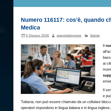
Numero 116117: cos’è, quando ch
Medica
5 Giugno 2026
pianetablunews
Salute
Il
nu
all’a
bassa
ai ci
mome
supp
emer
Il se
e può
Tuttavia, non può essere chiamato da un cellulare blocca
operatori rispondono in lingua italiana e in lingua ingles