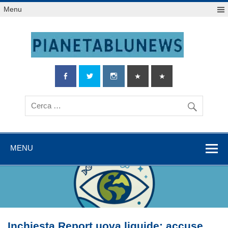
Salta
Menu
al
contenuto
MENU
Inchiesta Report uova liquide: accuse