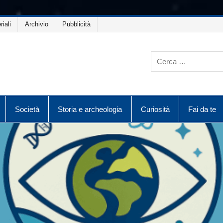
riali
Archivio
Pubblicità
Società
Storia e archeologia
Curiosità
Fai da te