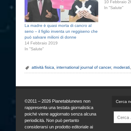
10 Febbraio 
In "Salute"
La madre è quasi morta di cancro al
seno – il figlio inventa un reggiseno che
può salvare milioni di donne
14 Febbraio 2019
In "Salute"
attività fisica
,
international journal of cancer
,
moderati
©2011 – 2026 Pianetablunews non
Cerca ne
rappresenta una testata giornalistica
poiché viene aggiornato senza alcuna
periodicità. Non può pertanto
considerarsi un prodotto editoriale ai