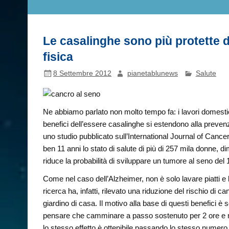
Le casalinghe sono più protette da
fisica
8 Settembre 2012
pianetablunews
Salute
Ne abbiamo parlato non molto tempo fa: i lavori domesti
benefici dell’essere casalinghe si estendono alla prevenz
uno studio pubblicato sull’International Journal of Cance
ben 11 anni lo stato di salute di più di 257 mila donne, 
riduce la probabilità di sviluppare un tumore al seno del
Come nel caso dell’Alzheimer, non è solo lavare piatti e 
ricerca ha, infatti, rilevato una riduzione del rischio d
giardino di casa. Il motivo alla base di questi benefici è 
pensare che camminare a passo sostenuto per 2 ore e me
lo stesso effetto è ottenibile passando lo stesso numer