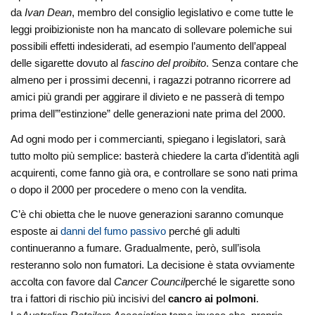
da
Ivan Dean
, membro del consiglio legislativo e come tutte le
leggi proibizioniste non ha mancato di sollevare polemiche sui
possibili effetti indesiderati, ad esempio l’aumento dell’appeal
delle sigarette dovuto al
fascino del proibito
. Senza contare che
almeno per i prossimi decenni, i ragazzi potranno ricorrere ad
amici più grandi per aggirare il divieto e ne passerà di tempo
prima dell’”estinzione” delle generazioni nate prima del 2000.
Ad ogni modo per i commercianti, spiegano i legislatori, sarà
tutto molto più semplice: basterà chiedere la carta d’identità agli
acquirenti, come fanno già ora, e controllare se sono nati prima
o dopo il 2000 per procedere o meno con la vendita.
C’è chi obietta che le nuove generazioni saranno comunque
esposte ai
danni del fumo passivo
perché gli adulti
continueranno a fumare. Gradualmente, però, sull’isola
resteranno solo non fumatori. La decisione è stata ovviamente
accolta con favore dal
Cancer Council
perché le sigarette sono
tra i fattori di rischio più incisivi del
cancro ai polmoni
.