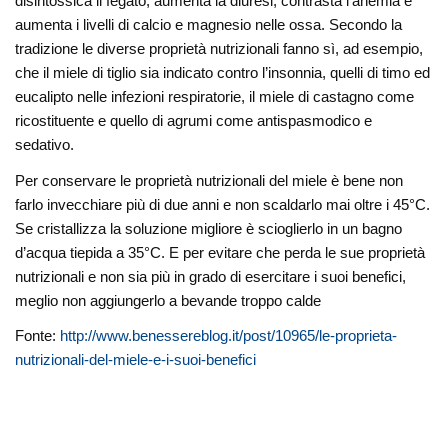
disintossica il fegato, aumenta la diuresi, contrasta l’anemia e
aumenta i livelli di calcio e magnesio nelle ossa. Secondo la
tradizione le diverse proprietà nutrizionali fanno sì, ad esempio,
che il miele di tiglio sia indicato contro l’insonnia, quelli di timo ed
eucalipto nelle infezioni respiratorie, il miele di castagno come
ricostituente e quello di agrumi come antispasmodico e
sedativo.
Per conservare le proprietà nutrizionali del miele è bene non
farlo invecchiare più di due anni e non scaldarlo mai oltre i 45°C.
Se cristallizza la soluzione migliore è scioglierlo in un bagno
d’acqua tiepida a 35°C. E per evitare che perda le sue proprietà
nutrizionali e non sia più in grado di esercitare i suoi benefici,
meglio non aggiungerlo a bevande troppo calde
Fonte:
http://www.benessereblog.it/post/10965/le-proprieta-
nutrizionali-del-miele-e-i-suoi-benefici