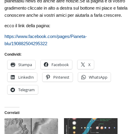
pianetablu news ed anche altre notizie.Se la pagina è di vostro
gradimento cliccate in alto a destra sul bottone mi piace e fatela
conoscere anche ai vostri amici per aiutarla a farla crescere.
ecco il link della pagina:
https://www.facebook.com/pages/Pianeta-
blu/190882504295322
Condividi:
Stampa
Facebook
X
LinkedIn
Pinterest
WhatsApp
Telegram
Correlati