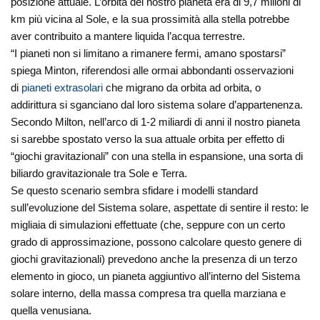
posizione attuale. L’orbita del nostro pianeta era di 9,7 milioni di
km più vicina al Sole, e la sua prossimità alla stella potrebbe
aver contribuito a mantere liquida l’acqua terrestre.
“I pianeti non si limitano a rimanere fermi, amano spostarsi”
spiega Minton, riferendosi alle ormai abbondanti osservazioni
di
pianeti extrasolari
che migrano da orbita ad orbita, o
addirittura si sganciano dal loro sistema solare d’appartenenza.
Secondo Milton, nell’arco di 1-2 miliardi di anni il nostro pianeta
si sarebbe spostato verso la sua attuale orbita per effetto di
“giochi gravitazionali” con una stella in espansione, una sorta di
biliardo gravitazionale tra Sole e Terra.
Se questo scenario sembra sfidare i modelli standard
sull’evoluzione del Sistema solare, aspettate di sentire il resto: le
migliaia di simulazioni effettuate (che, seppure con un certo
grado di approssimazione, possono calcolare questo genere di
giochi gravitazionali) prevedono anche la presenza di un terzo
elemento in gioco, un pianeta aggiuntivo all’interno del Sistema
solare interno, della massa compresa tra quella marziana e
quella venusiana.