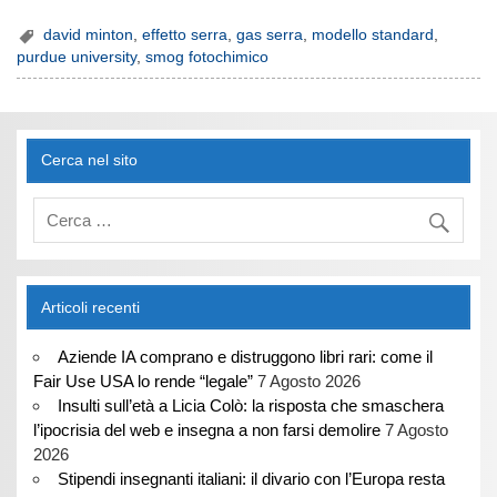
david minton
,
effetto serra
,
gas serra
,
modello standard
,
purdue university
,
smog fotochimico
Cerca nel sito
Articoli recenti
Aziende IA comprano e distruggono libri rari: come il
Fair Use USA lo rende “legale”
7 Agosto 2026
Insulti sull’età a Licia Colò: la risposta che smaschera
l’ipocrisia del web e insegna a non farsi demolire
7 Agosto
2026
Stipendi insegnanti italiani: il divario con l’Europa resta