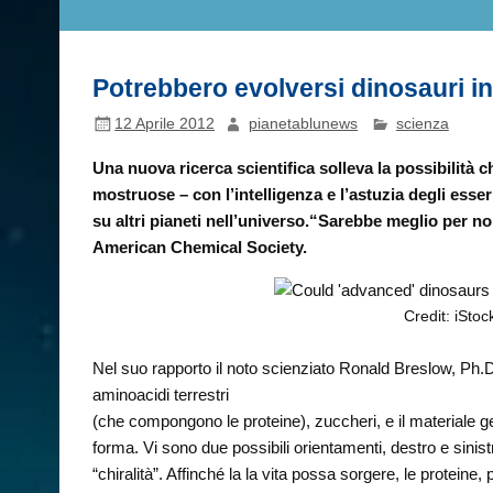
Potrebbero evolversi dinosauri inte
12 Aprile 2012
pianetablunews
scienza
Una nuova ricerca scientifica solleva la possibilità c
mostruose – con l’intelligenza e l’astuzia degli esse
su altri pianeti nell’universo.
“Sarebbe meglio per noi
American Chemical Society.
Credit: iStoc
Nel suo rapporto il noto scienziato Ronald Breslow, Ph.D,d
aminoacidi terrestri
(che compongono le proteine), zuccheri, e il materiale
forma. Vi sono due possibili orientamenti, destro e sin
“chiralità”. Affinché la la vita possa sorgere, le protein