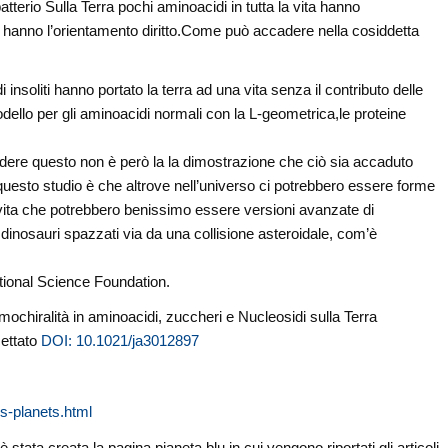
atterio Sulla Terra pochi aminoacidi in tutta la vita hanno
 hanno l’orientamento diritto.Come può accadere nella cosiddetta
nsoliti hanno portato la terra ad una vita senza il contributo delle
odello per gli aminoacidi normali con la L-geometrica,le proteine
adere questo non è però la la dimostrazione che ciò sia accaduto
uesto studio è che altrove nell’universo ci potrebbero essere forme
 vita che potrebbero benissimo essere versioni avanzate di
 dinosauri spazzati via da una collisione asteroidale, com’è
ational Science Foundation.
 omochiralità in aminoacidi, zuccheri e Nucleosidi sulla Terra
cettato
DOI: 10.1021/ja3012897
s-planets.html
stata creata la pagina pianeta blu in cui vengono riportati gli articoli