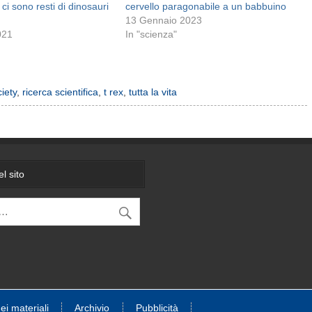
ci sono resti di dinosauri
cervello paragonabile a un babbuino
13 Gennaio 2023
021
In "scienza"
iety
,
ricerca scientifica
,
t rex
,
tutta la vita
l sito
dei materiali
Archivio
Pubblicità