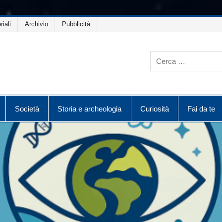
riali
Archivio
Pubblicità
Società
Storia e archeologia
Curiosità
Fai da te