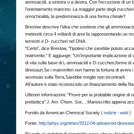
aminoacidi, a sinistra o a destra. Con l’eccezione di un b
l’orientamento mancino. La maggior parte degli zuccheri
omochiralità, la predominanza di una forma chirale?
Breslow descrive l’idea che sostiene che gli amminoacidi i
meteoriti circa 4 miliardi di anni fa rappresentando un m
terrestri e D- zuccheri nel DNA.
“Certo”, dice Breslow, “l’ipotesi che sarebbe potuto acc
realmente.” E aggiunge: “Un’importante implicazione di q
di vita sulla base di L-aminoacidi e D-zuccheri,forme di
dinosauri.Se i mammiferi non hanno la fortuna di avere i
avvenuto sulla Terra,Sarebbe meglio non incontrarli.
All’autore è stato riconosciuto un finanziamento della N
Ulteriori informazioni: “Prove per la probabile origine di
prebiotica” J. Am. Chem. Soc. , Manoscritto appena ac
Fornito da American Chemical Society (
notizie
:
web
)
Fonte:
http://phys.org/news/2012-04-advanced-dinosaur
Ricordo ai visitatori di pianetablu news che su facebook è 