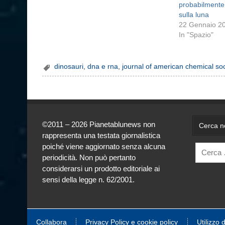
probabilmente 
sulla luna
22 Gennaio 2
In "Spazio"
dinosauri
,
dna e rna
,
journal of american chemical soc
©2011 – 2026 Pianetablunews non
Cerca ne
rappresenta una testata giornalistica
poiché viene aggiornato senza alcuna
periodicità. Non può pertanto
considerarsi un prodotto editoriale ai
sensi della legge n. 62/2001.
Collabora
Privacy Policy e cookie policy
Utilizzo 