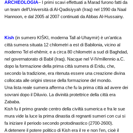
ARCHEOLOGIA
– I primi scavi effettuati a Marad furono fatti da
un team dell’Università di Al-Qadisiyyah (Iraq) nel 1990 da Naal
Hannoon, e dal 2005 al 2007 continuati da Abbas Al-Hussainy.
Kish
(in sumero KIŠKI, moderna Tall al-Uhaymir) è un’antica
città sumera situata 12 chilometri a est di Babilonia, vicino al
moderno Tel el-ehêmir, e a circa 80 chilometri a sud di Baghdad,
nel governatorato di Babil (Iraq). Nacque nel V-IVmillennio a.C.
dopo la formazione della prima città sumera di Eridu, che,
secondo la tradizione, era ritenuta essere una creazione divina
collocata alle origini stesse della formazione del mondo.
Una lista reale sumera afferma che fu la prima città ad avere dei
sovrani dopo il Diluvio. La divinità protettrice della città era
Zababa.
Kish fu il primo grande centro della civiltà sumerica e fra le sue
mura vide la luce la prima dinastia di regnanti sumeri con cui si
fa iniziare il periodo secondo protodinastico (2700-2600).
A detenere il potere politico di Kish era il re e non l’en, cioè il