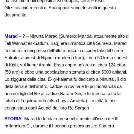
ha lasciato molti depositi a Shuruppak, Uruk e Kish.
Gli scavi più recenti di Shuruppak sono descritti in questo
documento.
Marad
– ? – Ninurta Marad (Sumero: Mar.da, attualmente sito di
Tell Wannat es-Sadum, Iraq) era un’antica città Sumera. Marad
fu costruita nei pressi dell’allora braccio occidentale del fiume
Eufrate, a ovest di Nippur (moderno Iraq), circa 50 km a sudest
di Kish, sul fiume Arahtu. Essa copra un’area di circa 124 ettari
(50 arc) e ebbe ulna popolazione stomata di circa 5000 abitanti.
Lo ziggurat della città, E-igi-kalama fu dedicato a Ninurta , il dio
della terra e dell’aratro, caddie in rovina e fu poi ricostruita da
uno dei figli del Re accadico Naram-Sin, e fu messa sotto la
tutela di Lugalmarada (also Lugal-Amarda). La città fu poi
conquistata dagli Accadi dal loro Re Sargon
STORIA
-Marad fu fondata presumibilmente all’inizio del III
millennio a.C., durante il I periodo protodinastico Sumero