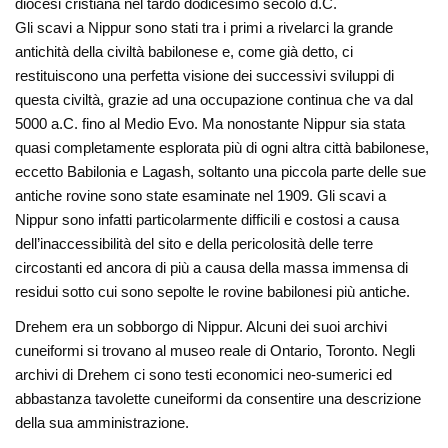
diocesi cristiana nel tardo dodicesimo secolo d.C.
Gli scavi a Nippur sono stati tra i primi a rivelarci la grande
antichità della civiltà babilonese e, come già detto, ci
restituiscono una perfetta visione dei successivi sviluppi di
questa civiltà, grazie ad una occupazione continua che va dal
5000 a.C. fino al Medio Evo. Ma nonostante Nippur sia stata
quasi completamente esplorata più di ogni altra città babilonese,
eccetto Babilonia e Lagash, soltanto una piccola parte delle sue
antiche rovine sono state esaminate nel 1909. Gli scavi a
Nippur sono infatti particolarmente difficili e costosi a causa
dell’inaccessibilità del sito e della pericolosità delle terre
circostanti ed ancora di più a causa della massa immensa di
residui sotto cui sono sepolte le rovine babilonesi più antiche.
Drehem era un sobborgo di Nippur. Alcuni dei suoi archivi
cuneiformi si trovano al museo reale di Ontario, Toronto. Negli
archivi di Drehem ci sono testi economici neo-sumerici ed
abbastanza tavolette cuneiformi da consentire una descrizione
della sua amministrazione.