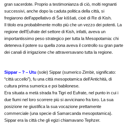
gran sacerdote. Proprio a testimonianza di ciò, molti regnanti
successivi, anche dopo la caduta politica della città, si
fregiarono dell’appellativo di Šar kiššati, cioè di Re di Kish.
Il titolo era probabilmente molto più che un vezzo dei potenti. La
regione dell’Eufrate del settore di Kish, infatti, aveva un
importantissimo peso strategico per tutta la Mesopotamia: chi
deteneva il potere su quella zona aveva il controllo su gran parte
dei canali di irrigazione che attraversavano tutta la regione.
Sippar – ? – Utu
(sole) Sippar (sumerico Zimbir, significato:
“città uccello”), fu una città mesopotamica dell’Antichità, di
cultura prima sumerica e poi babilonese.
Era situata a metà strada fra Tigri ed Eufrate, nel punto in cui i
due fiumi nel loro scorrere più si avvicinano fra loro. La sua
posizione ne giustifica la sua vocazione prettamente
commerciale (una specie di Samarcanda mesopotamica).
Sippar era la città che gli egizi chiamavano Tephzer.