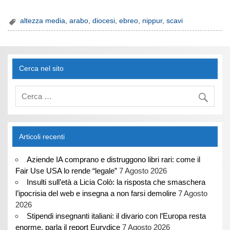
altezza media
,
arabo
,
diocesi
,
ebreo
,
nippur
,
scavi
Cerca nel sito
Articoli recenti
Aziende IA comprano e distruggono libri rari: come il
Fair Use USA lo rende “legale”
7 Agosto 2026
Insulti sull’età a Licia Colò: la risposta che smaschera
l’ipocrisia del web e insegna a non farsi demolire
7 Agosto
2026
Stipendi insegnanti italiani: il divario con l’Europa resta
enorme, parla il report Eurydice
7 Agosto 2026