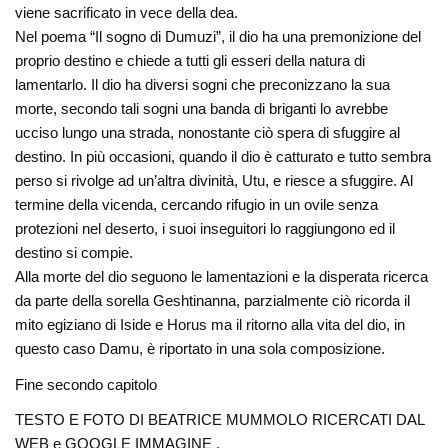
viene sacrificato in vece della dea.
Nel poema “Il sogno di Dumuzi”, il dio ha una premonizione del
proprio destino e chiede a tutti gli esseri della natura di
lamentarlo. Il dio ha diversi sogni che preconizzano la sua
morte, secondo tali sogni una banda di briganti lo avrebbe
ucciso lungo una strada, nonostante ciò spera di sfuggire al
destino. In più occasioni, quando il dio è catturato e tutto sembra
perso si rivolge ad un’altra divinità, Utu, e riesce a sfuggire. Al
termine della vicenda, cercando rifugio in un ovile senza
protezioni nel deserto, i suoi inseguitori lo raggiungono ed il
destino si compie.
Alla morte del dio seguono le lamentazioni e la disperata ricerca
da parte della sorella Geshtinanna, parzialmente ciò ricorda il
mito egiziano di Iside e Horus ma il ritorno alla vita del dio, in
questo caso Damu, è riportato in una sola composizione.
Fine secondo capitolo
TESTO E FOTO DI BEATRICE MUMMOLO RICERCATI DAL
WEB e GOOGLE IMMAGINE .