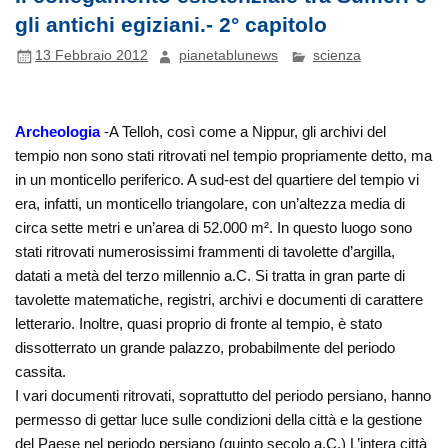
gli antichi egiziani.- 2° capitolo
13 Febbraio 2012
pianetablunews
scienza
Archeologia
-A Telloh, così come a Nippur, gli archivi del
tempio non sono stati ritrovati nel tempio propriamente detto, ma
in un monticello periferico. A sud-est del quartiere del tempio vi
era, infatti, un monticello triangolare, con un’altezza media di
circa sette metri e un’area di 52.000 m². In questo luogo sono
stati ritrovati numerosissimi frammenti di tavolette d’argilla,
datati a metà del terzo millennio a.C. Si tratta in gran parte di
tavolette matematiche, registri, archivi e documenti di carattere
letterario. Inoltre, quasi proprio di fronte al tempio, è stato
dissotterrato un grande palazzo, probabilmente del periodo
cassita.
I vari documenti ritrovati, soprattutto del periodo persiano, hanno
permesso di gettar luce sulle condizioni della città e la gestione
del Paese nel periodo persiano (quinto secolo a.C.) L’intera città