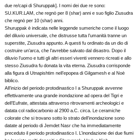
due re/capi di Shuruppak]. I nomi dei due re sono:
SU.KUR.LAM, che regnò per 8 (shar) anni e suo figlio Ziusudra
che regnò per 10 (shar) anni.
Shuruppak è indicata nelle leggende sumeriche come il luogo
del diluvio universale, che distrusse tutta l’umanità tranne un
superstite, Ziusudra appunto. A questi fu ordinato da un dio di
costruire un’arca, che l’avrebbe salvato dal disastro. Dopo il
diluvio l’uomo e tutti gli altri esseri viventi vennero ricreati e allo
stesso Ziusudra fu donata la vita eterna. Ziusudra corrisponde
alla figura di Utnapishtim nell’epopea di Gilgamesh e al Noè
biblico.
All’inizio del periodo protodinastico I a Shuruppak avvenne
effettivamente una grande inondazione ad opera del Tigri e
dell’Eufrate, attestata attraverso ritrovamenti archeologici e
datata col radiocarbonio al 2900 a.C. circa. Le ceramiche
colorate che si trovano sotto lo strato dell’inondazione sono
datate al periodo di Jemdet Nasr che ha immediatamente
preceduto il periodo protodinastico I. L’inondazione dei due fiumi