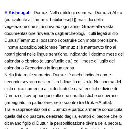
E-Kishnugal
– Dumuzi Nella mitologia sumera, Dumu-zi-Abzu
(equivalente al Tammuz babilonese[1]) era il dio della
vegetazione che si rinnova ad ogni anno. Grazie alla vasta
documentazione rinvenuta dagli archeologi, i culti legati al dio
Dunuzi/Tammuz si possono ricostruire con molta precisione.
Il nome accadico/babilonese Tammuz si è mantenuto fino ai
nostri giorni nelle lingue semitiche, indicando il decimo mese del
calendario ebraico (giugno/luglio ca.) ed il mese di luglio del
calendario Gregoriano in lingua araba
Nella lista reale sumerica Dumuzi è anche indicato come
secondo sovrano della mitica I dinastia di Uruk. Nel poema del
ciclo epico sumerico a lui dedicato le caratteristiche divine di
Dumuzi si sovrappongono alle sue caratteristiche di sovrano
(impegnato, in particolare, nello scontro tra Uruk e Aratta).
Tra le rappresentazioni di Dumuzi è particolarmente conosciuta
quella del dio pastore, celebrato dagli allevatori di pecore che lo
dicevano figlio di Duttur, la personificazione divina della pecora.