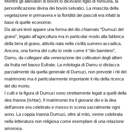
Mentre gli allevatori di bovini lo dicevano figlio di Ninsûna, la
personificazione divina dei bovini selvatici. La rinascita della
vegetazione in primavera e la floridità dei pascoli era infatti la
base di quelle economie.
Da alcuni testi appare una forma del dio chiamato “Dumuzi del
grano”, legato all’agricoltura ma in particolar modo alla fabbrica
della birra di grano, attività nata nella civiltà sumero-accadica.
Ancora, una forma del culto lo vede come il “dio bambino”,
Damu, da collegare alla venerazione dei coltivatori degli alberi
da frutta nel basso Eufrate. La mitologia di Damu si distacca
parzialmente da quella generale di Dumuzi, non prevede i riti del
matrimonio ma è particolarmente importante il rito della ricerca
del dio morto.
I culti e la figura di Dumuzi sono strettamente legati a quelli della
dea Inanna (Ishtar). Il matrimonio tra il giovane dio e la dea
dell’amore era celebrato e messo in scena sacralmente ogni
anno. La coppia Inanna Dumuzi, oltre al mito, venne celebrata
nella letteratura non religiosa come esemplare di una relazione
amorosa.