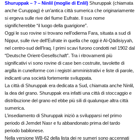
Shuruppak – ? – Ninlil (moglie di Enlil)
Shuruppak (chiamata
anche Curuppag) è un’antica città sumerica che originariamente
si ergeva sulle rive del fiume Eufrate. Il suo nome
significherebbe “il luogo della guarigione”.
Oggi le suo rovine si trovano nell’odierna Fara, situata a sud di
Nippur, sulle rive dell’Eufrate in quella che oggi è Al-Qādisiyyah,
nel centro-sud dell’Iraq. I primi scavi furono condotti nel 1902 dal
“Deutsche Orient-Gesellschaft”. Tra i ritrovamenti più
significativi vi sono rovine di case ben costruite, tavolette di
argilla in cuneiforme con i registri amministrativi e liste di parole,
indicanti una società fortemente sviluppata.
La città di Shuruppak era dedicata a Sud, chiamata anche Ninlil,
la dea del grano. Shuruppak era infatti una città di stoccaggio e
distribuzione del grano ed ebbe più sili di qualunque altra città
sumerica.
L’insediamento di Shuruppak iniziò a svilupparsi nel primo
periodo di Jemdet Nasr e fu abbandonato prima del tardo
periodo babilonese.
Nella versione WB-62 della lista dei re sumeri sono accennati