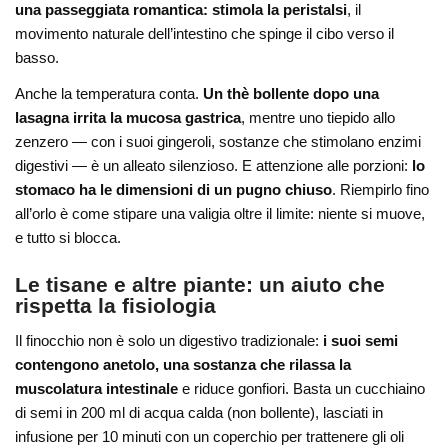
una passeggiata romantica: stimola la peristalsi
, il
movimento naturale dell’intestino che spinge il cibo verso il
basso.
Anche la temperatura conta.
Un thè bollente dopo una
lasagna irrita la mucosa gastrica
, mentre uno tiepido allo
zenzero — con i suoi gingeroli, sostanze che stimolano enzimi
digestivi — è un alleato silenzioso. E attenzione alle porzioni:
lo
stomaco ha le dimensioni di un pugno chiuso
. Riempirlo fino
all’orlo è come stipare una valigia oltre il limite: niente si muove,
e tutto si blocca.
Le tisane e altre piante: un aiuto che
rispetta la fisiologia
Il finocchio non è solo un digestivo tradizionale:
i suoi semi
contengono anetolo, una sostanza che rilassa la
muscolatura intestinale
e riduce gonfiori. Basta un cucchiaino
di semi in 200 ml di acqua calda (non bollente), lasciati in
infusione per 10 minuti con un coperchio per trattenere gli oli