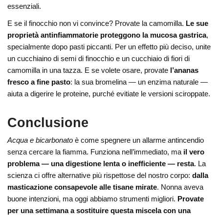
essenziali.
E se il finocchio non vi convince? Provate la camomilla.
Le sue
proprietà antinfiammatorie proteggono la mucosa gastrica
,
specialmente dopo pasti piccanti. Per un effetto più deciso, unite
un cucchiaino di semi di finocchio e un cucchiaio di fiori di
camomilla in una tazza. E se volete osare, provate
l’ananas
fresco a fine pasto
: la sua bromelina — un enzima naturale —
aiuta a digerire le proteine, purché evitiate le versioni sciroppate.
Conclusione
Acqua e bicarbonato
è come spegnere un allarme antincendio
senza cercare la fiamma. Funziona nell’immediato, ma
il vero
problema — una digestione lenta o inefficiente — resta
. La
scienza ci offre alternative più rispettose del nostro corpo:
dalla
masticazione consapevole alle tisane mirate
. Nonna aveva
buone intenzioni, ma oggi abbiamo strumenti migliori.
Provate
per una settimana a sostituire questa miscela con una