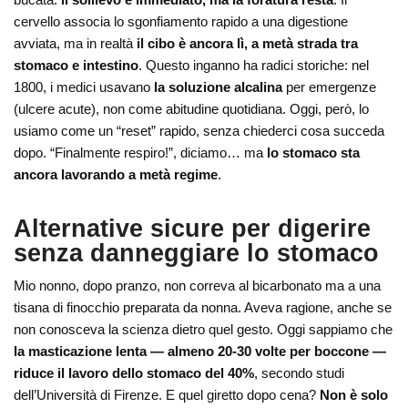
cervello associa lo sgonfiamento rapido a una digestione
avviata, ma in realtà
il cibo è ancora lì, a metà strada tra
stomaco e intestino
. Questo inganno ha radici storiche: nel
1800, i medici usavano
la soluzione alcalina
per emergenze
(ulcere acute), non come abitudine quotidiana. Oggi, però, lo
usiamo come un “reset” rapido, senza chiederci cosa succeda
dopo. “Finalmente respiro!”, diciamo… ma
lo stomaco sta
ancora lavorando a metà regime
.
Alternative sicure per digerire
senza danneggiare lo stomaco
Mio nonno, dopo pranzo, non correva al bicarbonato ma a una
tisana di finocchio preparata da nonna. Aveva ragione, anche se
non conosceva la scienza dietro quel gesto. Oggi sappiamo che
la masticazione lenta — almeno 20-30 volte per boccone —
riduce il lavoro dello stomaco del 40%
, secondo studi
dell’Università di Firenze. E quel giretto dopo cena?
Non è solo