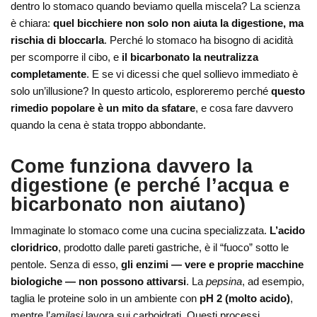
dentro lo stomaco quando beviamo quella miscela? La scienza
è chiara:
quel bicchiere non solo non aiuta la digestione, ma
rischia di bloccarla
. Perché lo stomaco ha bisogno di acidità
per scomporre il cibo, e
il bicarbonato la neutralizza
completamente
. E se vi dicessi che quel sollievo immediato è
solo un’illusione? In questo articolo, esploreremo perché
questo
rimedio popolare è un mito da sfatare
, e cosa fare davvero
quando la cena è stata troppo abbondante.
Come funziona davvero la
digestione (e perché l’acqua e
bicarbonato non aiutano)
Immaginate lo stomaco come una cucina specializzata.
L’acido
cloridrico
, prodotto dalle pareti gastriche, è il “fuoco” sotto le
pentole. Senza di esso,
gli enzimi — vere e proprie macchine
biologiche — non possono attivarsi
. La
pepsina
, ad esempio,
taglia le proteine solo in un ambiente con
pH 2 (molto acido)
,
mentre l’
amilasi
lavora sui carboidrati. Questi processi