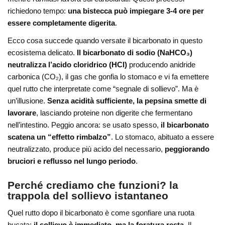
richiedono tempo:
una bistecca può impiegare 3-4 ore per
essere completamente digerita
.
Ecco cosa succede quando versate il bicarbonato in questo
ecosistema delicato.
Il bicarbonato di sodio (NaHCO₃)
neutralizza l’acido cloridrico (HCl)
producendo anidride
carbonica (CO₂), il gas che gonfia lo stomaco e vi fa emettere
quel rutto che interpretate come “segnale di sollievo”. Ma è
un’illusione.
Senza acidità sufficiente, la pepsina smette di
lavorare
, lasciando proteine non digerite che fermentano
nell’intestino. Peggio ancora: se usato spesso,
il bicarbonato
scatena un “effetto rimbalzo”
. Lo stomaco, abituato a essere
neutralizzato, produce più acido del necessario,
peggiorando
bruciori e reflusso nel lungo periodo
.
Perché crediamo che funzioni? la
trappola del sollievo istantaneo
Quel rutto dopo il bicarbonato è come sgonfiare una ruota
bucata:
il sollievo è immediato, ma la foratura resta
. Il