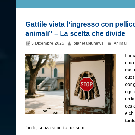
Gattile vieta l’ingresso con pellicci
animali” – La scelta che divide
5 Dicembre 2025
pianetablunews
Animali
Immag
chied
ma u
quest
conig
ogni 
un la
gesto
e chi
tant
fondo, senza sconti a nessuno.