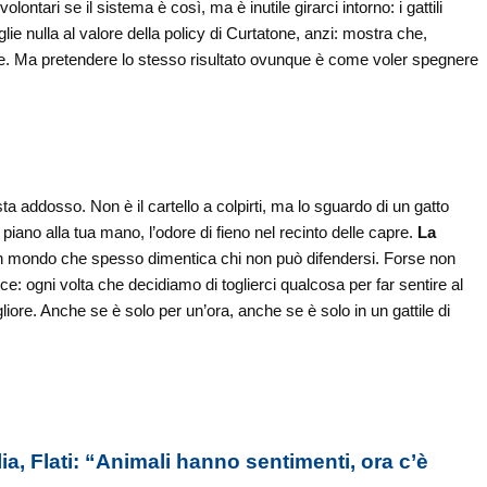
ontari se il sistema è così, ma è inutile girarci intorno: i gattili
ie nulla al valore della policy di Curtatone, anzi: mostra che,
se. Ma pretendere lo stesso risultato ovunque è come voler spegnere
ta addosso. Non è il cartello a colpirti, ma lo sguardo di un gatto
 piano alla tua mano, l’odore di fieno nel recinto delle capre.
La
 un mondo che spesso dimentica chi non può difendersi. Forse non
ce: ogni volta che decidiamo di toglierci qualcosa per far sentire al
iore. Anche se è solo per un’ora, anche se è solo in un gattile di
lia, Flati: “Animali hanno sentimenti, ora c’è