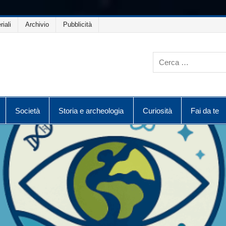
riali
Archivio
Pubblicità
Società
Storia e archeologia
Curiosità
Fai da te