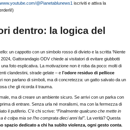
//www.youtube.com/@Pianetablunews1
iscriviti e attiva la
rderli!)
ori dentro: la logica del
tello: un cappotto con un simbolo rosso di divieto e la scritta ‘Niente
l 2024, Gattorandagio ODV chiede ai visitatori di evitare giubbotti
una foto esplicativa. La motivazione non è roba da poco: molti di
enti clandestini, strade gelate – e
l’odore residuo di pellicce
tari non parlano di simboli, ma di concretezza: un gatto salvato da un
osa che gli ricorda il trauma.
imale, ma di creare un ambiente sicuro. Se arrivi con un parka con
o prima di entrare. Senza urla né moralismi, ma con la fermezza di
to il putiferio. C’è chi scrive:
“Finalmente qualcuno che mette in
 è colpa mia se l’ho comprata dieci anni fa!”
. La verità? Questa
no spazio dedicato a chi ha subìto violenza, ogni gesto conta
.