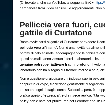
(Ci trovate anche su YouTube, al seguente linK►
https:
campanella trovi video esclusivi e aggiornamenti. Non pe
Pelliccia vera fuori, cu
gattile di Curtatone
Basta avvicinarsi al gattile di Curtatone per vedere il car
pelliccia vera
all’interno’. Non è una novità: da almeno i
bordati di pelo animale, accompagnando la richiesta con 
questi animali hanno vissuto inferni – laboratori, allevam
genuine potrebbe riattivare traumi profondi
. I volon
laboratorio non ha bisogno di ritrovare intorno a sé qualc
Non è questione di giudicare chi indossa capi in pelo an
cappuccio di volpe, ti chiedono gentilmente di togliertel
chi sa che ogni dettaglio conta. Sui social, però, è scoppia
pratica quello che predica”
, e chi invece replica:
“Ma mica
policy non è nata per punire, ma per ricordare che,
in u