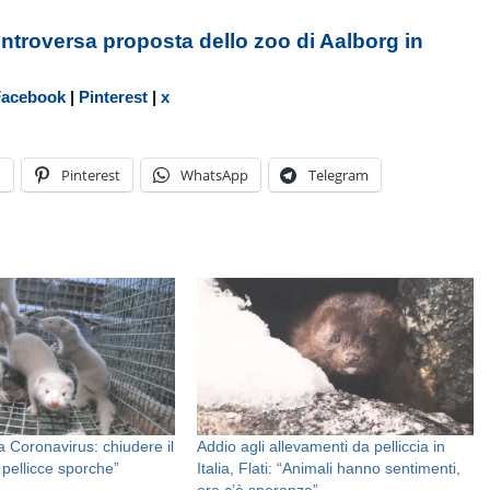
ontroversa proposta dello zoo di Aalborg in
Facebook
|
Pinterest
|
x
n
Pinterest
WhatsApp
Telegram
da Coronavirus: chiudere il
Addio agli allevamenti da pelliccia in
pellicce sporche”
Italia, Flati: “Animali hanno sentimenti,