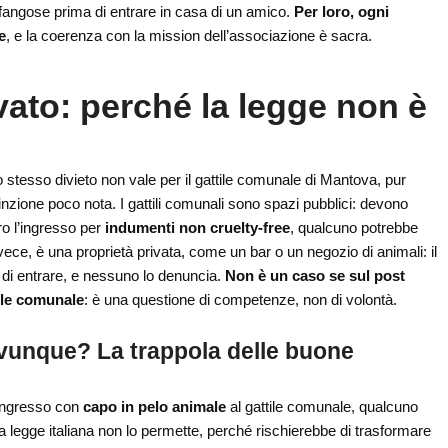
e fangose prima di entrare in casa di un amico.
Per loro, ogni
e
, e la coerenza con la mission dell’associazione è sacra.
ivato: perché la legge non è
 stesso divieto non vale per il gattile comunale di Mantova, pur
nzione poco nota. I gattili comunali sono spazi pubblici: devono
ro l’ingresso per
indumenti non cruelty-free
, qualcuno potrebbe
nvece, è una proprietà privata, come un bar o un negozio di animali: il
a di entrare, e nessuno lo denuncia.
Non è un caso se sul post
ile comunale
: è una questione di competenze, non di volontà.
ovunque? La trappola delle buone
’ingresso con
capo in pelo animale
al gattile comunale, qualcuno
La legge italiana non lo permette, perché rischierebbe di trasformare