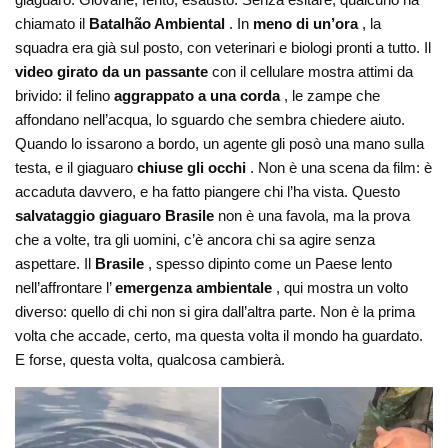
chiamato il
Batalhão Ambiental
. In
meno di un’ora
, la
squadra era già sul posto, con veterinari e biologi pronti a tutto. Il
video girato da un passante
con il cellulare mostra attimi da
brivido: il felino
aggrappato a una corda
, le zampe che
affondano nell’acqua, lo sguardo che sembra chiedere aiuto.
Quando lo issarono a bordo, un agente gli posò una mano sulla
testa, e il giaguaro
chiuse gli occhi
. Non è una scena da film: è
accaduta davvero, e ha fatto piangere chi l’ha vista. Questo
salvataggio giaguaro Brasile
non è una favola, ma la prova
che a volte, tra gli uomini, c’è ancora chi sa agire senza
aspettare. Il
Brasile
, spesso dipinto come un Paese lento
nell’affrontare l’
emergenza ambientale
, qui mostra un volto
diverso: quello di chi non si gira dall’altra parte. Non è la prima
volta che accade, certo, ma questa volta il mondo ha guardato.
E forse, questa volta, qualcosa cambierà.