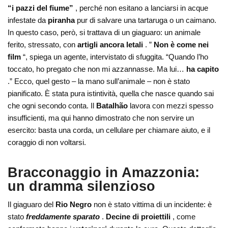
“i pazzi del fiume”
, perché non esitano a lanciarsi in acque
infestate da
piranha
pur di salvare una tartaruga o un caimano.
In questo caso, però, si trattava di un giaguaro: un animale
ferito, stressato, con
artigli ancora letali
. ”
Non è come nei
film
“, spiega un agente, intervistato di sfuggita. “Quando l’ho
toccato, ho pregato che non mi azzannasse. Ma lui…
ha capito
.” Ecco, quel gesto – la mano sull’animale – non è stato
pianificato. È stata pura istintività, quella che nasce quando sai
che ogni secondo conta. Il
Batalhão
lavora con mezzi spesso
insufficienti, ma qui hanno dimostrato che non servire un
esercito: basta una corda, un cellulare per chiamare aiuto, e il
coraggio di non voltarsi.
Bracconaggio in Amazzonia:
un dramma silenzioso
Il giaguaro del
Rio Negro
non è stato vittima di un incidente: è
stato
freddamente sparato
.
Decine di proiettili
, come