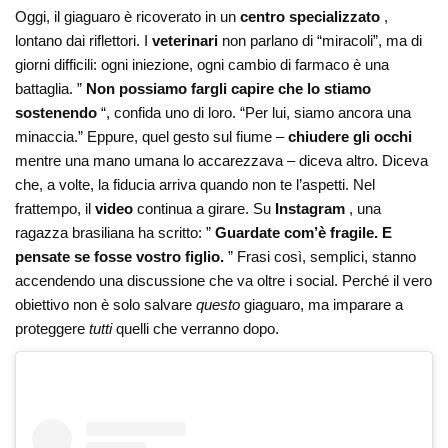
Oggi, il giaguaro è ricoverato in un
centro specializzato
,
lontano dai riflettori. I
veterinari
non parlano di “miracoli”, ma di
giorni difficili: ogni iniezione, ogni cambio di farmaco è una
battaglia. ”
Non possiamo fargli capire che lo stiamo
sostenendo
“, confida uno di loro. “Per lui, siamo ancora una
minaccia.” Eppure, quel gesto sul fiume –
chiudere gli occhi
mentre una mano umana lo accarezzava – diceva altro. Diceva
che, a volte, la fiducia arriva quando non te l’aspetti. Nel
frattempo, il
video
continua a girare. Su
Instagram
, una
ragazza brasiliana ha scritto: ”
Guardate com’è fragile. E
pensate se fosse vostro figlio.
” Frasi così, semplici, stanno
accendendo una discussione che va oltre i social. Perché il vero
obiettivo non è solo salvare
questo
giaguaro, ma imparare a
proteggere
tutti
quelli che verranno dopo.