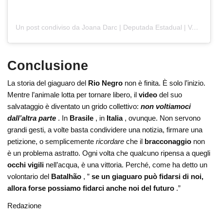
Un post condiviso da Joana Darc | Deputada Estadual | Veterinária | Advogada (@joanadarcam)
Conclusione
La storia del giaguaro del
Rio Negro
non è finita. È solo l’inizio.
Mentre l’animale lotta per tornare libero, il
video
del suo
salvataggio è diventato un grido collettivo:
non voltiamoci
dall’altra parte
. In
Brasile
, in
Italia
, ovunque. Non servono
grandi gesti, a volte basta condividere una notizia, firmare una
petizione, o semplicemente
ricordare
che il
bracconaggio
non
è un problema astratto. Ogni volta che qualcuno ripensa a quegli
occhi vigili
nell’acqua, è una vittoria. Perché, come ha detto un
volontario del
Batalhão
, ”
se un giaguaro può fidarsi di noi,
allora forse possiamo fidarci anche noi del futuro
.”
Redazione