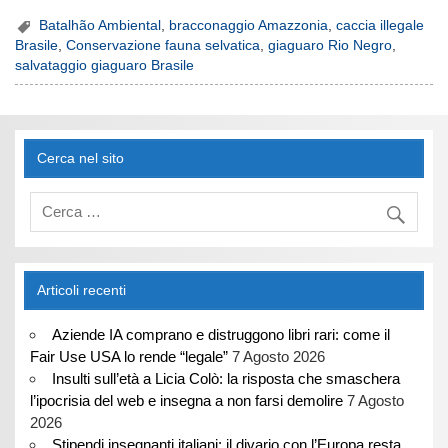
Batalhão Ambiental
,
bracconaggio Amazzonia
,
caccia illegale
Brasile
,
Conservazione fauna selvatica
,
giaguaro Rio Negro
,
salvataggio giaguaro Brasile
Cerca nel sito
Articoli recenti
Aziende IA comprano e distruggono libri rari: come il
Fair Use USA lo rende “legale”
7 Agosto 2026
Insulti sull’età a Licia Colò: la risposta che smaschera
l’ipocrisia del web e insegna a non farsi demolire
7 Agosto
2026
Stipendi insegnanti italiani: il divario con l’Europa resta