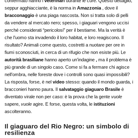
confermato hanno i
veterinari
durante le cure. Questo dettaglio,
seppur agghiacciante, è la norma in
Amazzonia
, dove il
bracconaggio
è una piaga nascosta. Non si tratta solo di pelli
da vendere al mercato nero; spesso, i giaguari vengono uccisi
perché considerati “pericolosi” per il bestiame. Ma la verità è
che l’uomo sta invadendo il loro habitat, e loro reagiscono. Il
risultato? Animali come questo, costretti a nuotare per ore in
fiumi sconosciuti, in cerca di un rifugio che non esiste più. Le
autorità brasiliane
hanno aperto un’indagine
,
ma il problema è
più grande di un singolo caso. Come si fa a fermare chi agisce
nell’ombra, nelle foreste dove i controlli sono quasi impossibili?
La risposta, forse, è nel
video
stesso: quando il mondo guarda, i
bracconieri hanno paura. Il
salvataggio giaguaro Brasile
è
diventato virale non per caso: è la prova che la gente
vuole
sapere,
vuole
agire. E forse, questa volta, le
istituzioni
ascolteranno.
Il giaguaro del Rio Negro: un simbolo di
resilienza