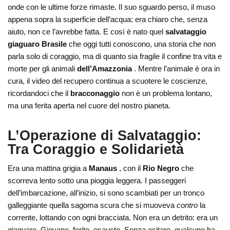
onde con le ultime forze rimaste. Il suo sguardo perso, il muso
appena sopra la superficie dell’acqua: era chiaro che, senza
aiuto, non ce l’avrebbe fatta. E così è nato quel
salvataggio
giaguaro Brasile
che oggi tutti conoscono, una storia che non
parla solo di coraggio, ma di quanto sia fragile il confine tra vita e
morte per gli animali
dell’Amazzonia
. Mentre l’animale è ora in
cura, il video del recupero continua a scuotere le coscienze,
ricordandoci che il
bracconaggio
non è un problema lontano,
ma una ferita aperta nel cuore del nostro pianeta.
L’Operazione di Salvataggio:
Tra Coraggio e Solidarietà
Era una mattina grigia a
Manaus
, con il
Rio Negro
che
scorreva lento sotto una pioggia leggera. I passeggeri
dell’imbarcazione, all’inizio, si sono scambiati per un tronco
galleggiante quella sagoma scura che si muoveva
contro
la
corrente, lottando con ogni bracciata. Non era un detrito: era un
giaguaro. Giovane, ferito, esausto. Senza esitare, qualcuno ha