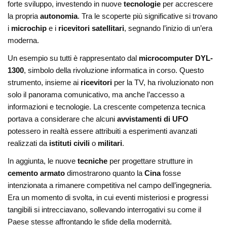
forte sviluppo, investendo in nuove
tecnologie
per accrescere
la propria
autonomia
. Tra le scoperte più significative si trovano
i
microchip
e i
ricevitori satellitari
, segnando l’inizio di un’era
moderna.
Un esempio su tutti è rappresentato dal
microcomputer DYL-
1300
, simbolo della rivoluzione informatica in corso. Questo
strumento, insieme ai
ricevitori
per la TV, ha rivoluzionato non
solo il panorama comunicativo, ma anche l’accesso a
informazioni e tecnologie. La crescente competenza tecnica
portava a considerare che alcuni
avvistamenti di UFO
potessero in realtà essere attribuiti a esperimenti avanzati
realizzati da
istituti civili
o
militari
.
In aggiunta, le nuove
tecniche
per progettare strutture in
cemento armato
dimostrarono quanto la
Cina
fosse
intenzionata a rimanere competitiva nel campo dell’ingegneria.
Era un momento di svolta, in cui eventi misteriosi e progressi
tangibili si intrecciavano, sollevando interrogativi su come il
Paese stesse affrontando le sfide della modernità.