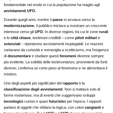
fondamentale nel modo in cui la popolazione ha reagito agli
avvistamenti UFO
.
Durante quegli anni, mentre il
paese
si avviava verso la
modernizzazione
, il pubblico iniziava a mostrare un crescente
interesse verso gli
UFO
. In diverse regioni, tra cui le zone
rurali
e le
città chiave
, testimoni credibili – come
piloti militari
e
scienziati
– riportarono avvistamenti inspiegabili. Le reazioni
variavano da curiosità e meraviglia a scetticismo, ma l’esigenza
di
documentare
e studiare questi
fenomeni
divenne sempre
più evidente. La solidità delle testimonianze, provenienti da fonti
diverse, conferiva un certo peso al fenomeno e ne alimentava il
mistero.
Uno degli aspetti più significativi del
rapporto
è la
classificazione degli avvistamenti
. Non si trattava solo di
forme misteriose, ma di eventi che suggerivano sviluppi
tecnologici
curiosi e quasi
futuristici
per l’epoca. I rapporti
parlano di oggetti che sfidano la logica, con colori
cangianti
e