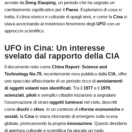
avviate da
Deng Xiaoping
, un periodo che ha segnato un
cambiamento significativo per il
Paese
. Esploriamo di cosa si
tratta, il clima storico e culturale di quegli anni, e come la
Cina
si
stava avvicinando al misterioso fenomeno degli
UFO
con un
approccio scientifico.
UFO in Cina: Un interesse
svelato dal rapporto della CIA
Il documento noto come
China Report: Science and
Technology No.79
, recentemente reso pubblico dalla
CIA
, offre
uno spaccato affascinante di un periodo ricco di
avvistamenti
di oggetti volanti non identificati
. Tra il
1977
e il
1979
,
scienziati
,
piloti
e semplici cittadini iniziarono a segnalare
l’osservazione di strani
oggetti luminosi
nel cielo, descritti
come
dischi
o
sfere
. In un contesto di
riforme economiche
e
sociali
, la
Cina
si stava sforzando di emergere sulla scena
globale, promuovendo la propria
innovazione
. Questo desiderio
di apertura culturale e scientifica ha giocato un ruolo