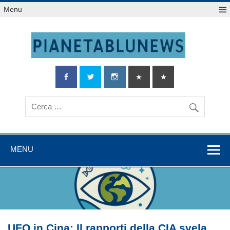
Salta
Menu
al
contenuto
MENU
UFO in Cina: Il rapporti della CIA svela