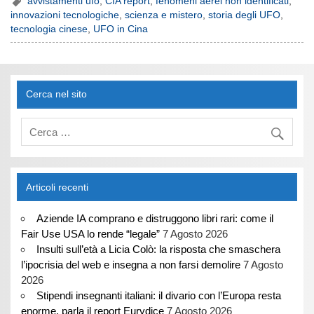
avvistamenti ufo
,
CIA report
,
fenomeni aerei non identificati
,
innovazioni tecnologiche
,
scienza e mistero
,
storia degli UFO
,
tecnologia cinese
,
UFO in Cina
Cerca nel sito
Articoli recenti
Aziende IA comprano e distruggono libri rari: come il
Fair Use USA lo rende “legale”
7 Agosto 2026
Insulti sull’età a Licia Colò: la risposta che smaschera
l’ipocrisia del web e insegna a non farsi demolire
7 Agosto
2026
Stipendi insegnanti italiani: il divario con l’Europa resta
enorme, parla il report Eurydice
7 Agosto 2026