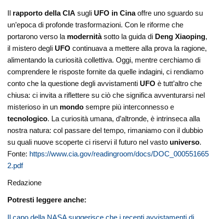
Il
rapporto della CIA
sugli
UFO in Cina
offre uno sguardo su
un’epoca di profonde trasformazioni. Con le riforme che
portarono verso la
modernità
sotto la guida di
Deng Xiaoping
,
il mistero degli
UFO
continuava a mettere alla prova la ragione,
alimentando la curiosità collettiva. Oggi, mentre cerchiamo di
comprendere le risposte fornite da quelle indagini, ci rendiamo
conto che la questione degli avvistamenti
UFO
è tutt’altro che
chiusa: ci invita a riflettere su ciò che significa avventurarsi nel
misterioso in un
mondo
sempre più interconnesso e
tecnologico
. La curiosità umana, d’altronde, è intrinseca alla
nostra natura: col passare del tempo, rimaniamo con il dubbio
su quali nuove scoperte ci riservi il futuro nel vasto
universo
.
Fonte:
https://www.cia.gov/readingroom/docs/DOC_000551665
2.pdf
Redazione
Potresti leggere anche:
Il capo della NASA suggerisce che i recenti avvistamenti di