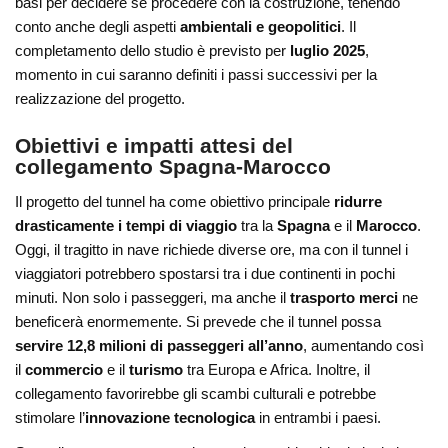
basi per decidere se procedere con la costruzione, tenendo
conto anche degli aspetti
ambientali e geopolitici
. Il
completamento dello studio è previsto per
luglio 2025
,
momento in cui saranno definiti i passi successivi per la
realizzazione del progetto.
Obiettivi e impatti attesi del
collegamento Spagna-Marocco
Il progetto del tunnel ha come obiettivo principale
ridurre
drasticamente i tempi di viaggio
tra la
Spagna
e il
Marocco
.
Oggi, il tragitto in nave richiede diverse ore, ma con il tunnel i
viaggiatori potrebbero spostarsi tra i due continenti in pochi
minuti. Non solo i passeggeri, ma anche il
trasporto merci
ne
beneficerà enormemente. Si prevede che il tunnel possa
servire 12,8 milioni di passeggeri all’anno
, aumentando così
il
commercio
e il
turismo
tra Europa e Africa. Inoltre, il
collegamento favorirebbe gli scambi culturali e potrebbe
stimolare l’
innovazione tecnologica
in entrambi i paesi.