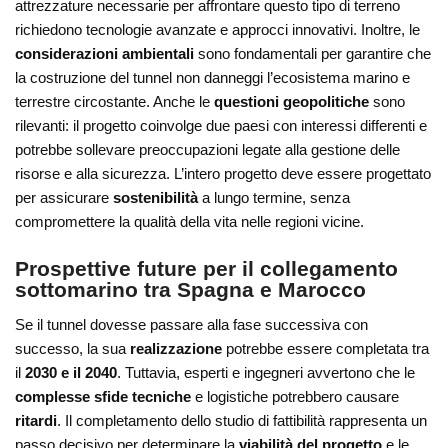
attrezzature necessarie per affrontare questo tipo di terreno
richiedono tecnologie avanzate e approcci innovativi. Inoltre, le
considerazioni ambientali
sono fondamentali per garantire che
la costruzione del tunnel non danneggi l’ecosistema marino e
terrestre circostante. Anche le
questioni geopolitiche
sono
rilevanti: il progetto coinvolge due paesi con interessi differenti e
potrebbe sollevare preoccupazioni legate alla gestione delle
risorse e alla sicurezza. L’intero progetto deve essere progettato
per assicurare
sostenibilità
a lungo termine, senza
compromettere la qualità della vita nelle regioni vicine.
Prospettive future per il collegamento
sottomarino tra Spagna e Marocco
Se il tunnel dovesse passare alla fase successiva con
successo, la sua
realizzazione
potrebbe essere completata tra
il
2030 e il 2040
. Tuttavia, esperti e ingegneri avvertono che le
complesse sfide tecniche
e logistiche potrebbero causare
ritardi
. Il completamento dello studio di fattibilità rappresenta un
passo decisivo per determinare la
viabilità del progetto
e le