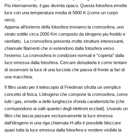
Più internamente, il gas diventa opaco. Questa fotosfera emette
luce con una temperatura media di 5800 K (come un corpo
nero).
Appena all’esterno della fotosfera troviamo la cromosfera, uno
strato sottile circa 2000 Km composto da idrogeno piu freddo e
rarefatto. La cromosfera presenta molte strutture interessanti,
chiamate filamenti che si estendono dalla fotosfera verso
l’esterno. La cromosfera in condizioni normali è “coperta” dalla
luce emessa dalla fotosfera. Cercare distudiarla è come tentare
di osservare la luce di una lucciola che passa di fronte ai fari di
una macchina.
Il filtro usato per il telescopio di Friedman sfrutta un semplice
concetto di fisica. L’idrogeno che compone la cromosfera, come
tutti i gas, emette a delle lunghezze d’onda caratteristiche (che
corrispondono ai salti quantici degli elettroni eccitati). Usando un
filtro che lascia passare esclusivamente la luce emessa
dall’idrogeno in una riga chiamata H-alfa è possibile bloccare
quasi tutta la luce emessa dalla fotosfera e rendere visibile la