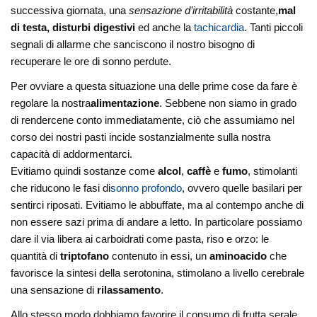
successiva giornata, una
sensazione d’irritabilità
costante,
mal
di testa,
disturbi digestivi
ed anche la
tachicardia
. Tanti piccoli
segnali di allarme che sanciscono il nostro bisogno di
recuperare le ore di sonno perdute.
Per ovviare a questa situazione una delle prime cose da fare è
regolare la nostra
alimentazione
. Sebbene non siamo in grado
di rendercene conto immediatamente, ciò che assumiamo nel
corso dei nostri pasti incide sostanzialmente sulla nostra
capacità di addormentarci.
Evitiamo quindi sostanze come
alcol
,
caffè
e
fumo
, stimolanti
che riducono le fasi di
sonno profondo
, ovvero quelle basilari per
sentirci riposati. Evitiamo le abbuffate, ma al contempo anche di
non essere sazi prima di andare a letto. In particolare possiamo
dare il via libera ai carboidrati come pasta, riso e orzo: le
quantità di
triptofano
contenuto in essi, un
aminoacido
che
favorisce la sintesi della serotonina, stimolano a livello cerebrale
una sensazione di
rilassamento
.
Allo stesso modo dobbiamo favorire il consumo di frutta serale,