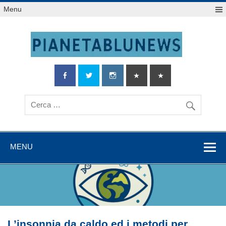
Salta
Menu
al
contenuto
MENU
L’insonnia da caldo ed i metodi per