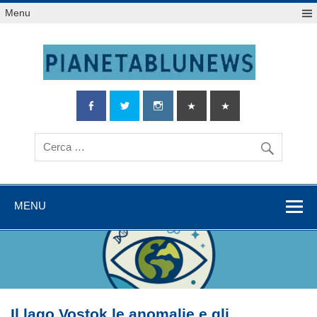
Salta
Menu
al
contenuto
MENU
Il lago Vostok,le anomalie e gli