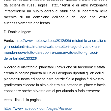
da scienziati russi, inglesi, statunitensi e di altre nazionalità
intraprenderà un nuovo corso di studi che si incentrerà nella
raccolta di un campione dell’acqua del lago che verrà
successivamente analizzato.
Di Daniele Ingemi
Fonte:
http://www.meteoweb.eu/2012/06/i-misteri-le-anomalie-e-
gli-inquietanti-rischi-che-si-celano-sotto-il-lago-di-vostok-un-
mondo-nuovo-tutto-da-scoprire-conservato-sotto-i-ghiacci-
dellantartide/139323/
Ricordo ai visitatori di pianetablu news che su facebook è stata
creata la pagina pianeta blu in cui vengono riportati gli articoli di
pianetablu news ed anche altre notizie.Se la pagina è di vostro
gradimento cliccate in alto a destra sul bottone mi piace e fatela
conoscere anche ai vostri amici per aiutarla a farla crescere.
ecco il link della pagina:
https://www.facebook.com/pages/Pianeta-