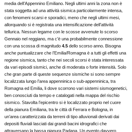
media dell’Appennino Emiliano. Negli ultimi anni la zona non è
stata soggetta ad una attività sismica particolarmente intensa,
con fenomeni scarsi e sporadici, meno che negli ultimi mesi,
allorquando si è registrata una intensificazione dell’attività
tellurica. Nessun legame con le scosse avvenute lo scorso
Gennaio nel reggiano, ma c’è una probabilmente connessione
con una scossa di magnitudo
4.5
dello scorso anno. Bisogna
anche puntualizzare che l’Emilia/Romagna è a tutti gli effetti una
regione sismica, tanto che nei secoli scorsi è stata interessata
da vari episodi sismici, anche di moderata o forte intensità. Solo
che gran parte di queste sequenze sismiche si sono sempre
localizzata lungo l’area appenninica o sub-appenninica, tra
Romagna ed Emilia, li dove scorrono vari sistemi sismogenetici,
ben conosciuti da tempo e catalogati nella mappa del rischio
sismico. Stavolta l’epicentro si è localizzato proprio nel cuore
della pianura Emiliana, tra le città di Ferrara e Bologna, in
un’area caratterizzata da terreni di tipo alluvionali derivati dai
depositi fluviali lasciati dai grandi bacini idrografici che
attraversano la bassa pianura Padana. Un evento davvero