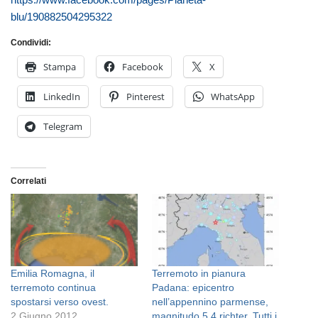
blu/190882504295322
Condividi:
Stampa
Facebook
X
LinkedIn
Pinterest
WhatsApp
Telegram
Correlati
Emilia Romagna, il
Terremoto in pianura
terremoto continua
Padana: epicentro
spostarsi verso ovest.
nell’appennino parmense,
2 Giugno 2012
magnitudo 5,4 richter. Tutti i