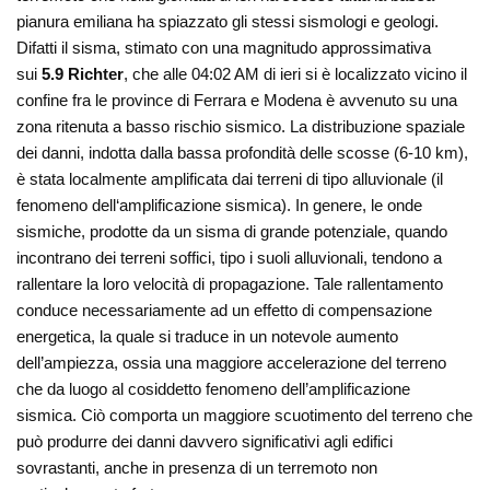
pianura emiliana ha spiazzato gli stessi sismologi e geologi.
Difatti il sisma, stimato con una magnitudo approssimativa
sui
5.9 Richter
, che alle 04:02 AM di ieri si è localizzato vicino il
confine fra le province di Ferrara e Modena è avvenuto su una
zona ritenuta a basso rischio sismico. La distribuzione spaziale
dei danni, indotta dalla bassa profondità delle scosse (6-10 km),
è stata localmente amplificata dai terreni di tipo alluvionale (il
fenomeno dell‘amplificazione sismica). In genere, le onde
sismiche, prodotte da un sisma di grande potenziale, quando
incontrano dei terreni soffici, tipo i suoli alluvionali, tendono a
rallentare la loro velocità di propagazione. Tale rallentamento
conduce necessariamente ad un effetto di compensazione
energetica, la quale si traduce in un notevole aumento
dell’ampiezza, ossia una maggiore accelerazione del terreno
che da luogo al cosiddetto fenomeno dell’amplificazione
sismica. Ciò comporta un maggiore scuotimento del terreno che
può produrre dei danni davvero significativi agli edifici
sovrastanti, anche in presenza di un terremoto non