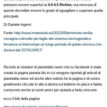
potranno essere superiori ai
4.0-4.5 Richter,
ma nessuna di
queste dovrebbe essere in grado di eguagliare o superare quella
principale.
Di Daniele Ingemi
Fonte:
http://www.meteoweb.eu/2012/05/terremoto-emilia-
romagna-coinvolte-piu-faglie-del-sistema-sismogenetico-
ferrarese-si-interrompe-un-lungo-periodo-di-quiete-sismica-che-
durava-dal-1574/134917/
Ricordo ai visitatori di pianetablu news che su facebook è stata
creata la pagina pianeta blu in cui vengono riportati gli articoli di
pianetablu news ed anche altre notizie.Se la pagina è di vostro
gradimento cliccate in alto a destra sul bottone mi piace e fatela
conoscere anche ai vostri amici per aiutarla a farla crescere.
ecco il link della pagina:
https://www.facebook.com/pages/Pianeta-