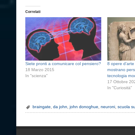
Correlati
Siete pronti a comunicare col pensiero?
8 opere d’arte
18 Marzo 2015
mostrano pers
In "scienza"
tecnologia mo
17 Ottobre 20
In "Curiosità"
braingate
,
da john
,
john donoghue
,
neuroni
,
scuola s