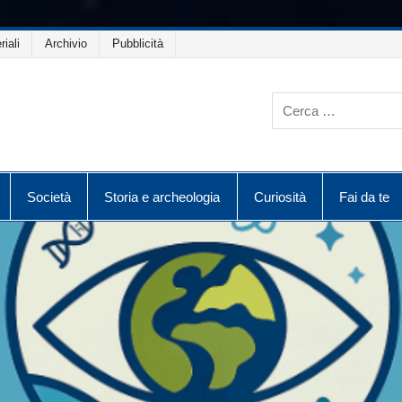
riali
Archivio
Pubblicità
Società
Storia e archeologia
Curiosità
Fai da te