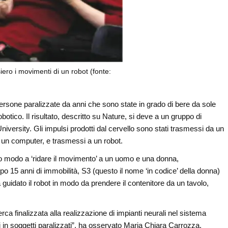
ero i movimenti di un robot (fonte:
persone paralizzate da anni che sono state in grado di bere da sole
botico. Il risultato, descritto su Nature, si deve a un gruppo di
niversity. Gli impulsi prodotti dal cervello sono stati trasmessi da un
da un computer, e trasmessi a un robot.
to modo a ‘ridare il movimento’ a un uomo e una donna,
po 15 anni di immobilità, S3 (questo il nome ‘in codice’ della donna)
a guidato il robot in modo da prendere il contenitore da un tavolo,
erca finalizzata alla realizzazione di impianti neurali nel sistema
i in soggetti paralizzati”, ha osservato Maria Chiara Carrozza,