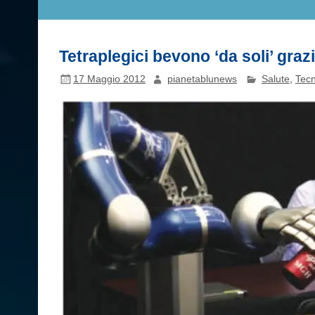
Tetraplegici bevono ‘da soli’ gra
17 Maggio 2012
pianetablunews
Salute
,
Tecn