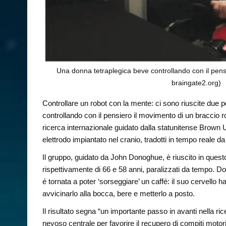
Una donna tetraplegica beve controllando con il pensi
braingate2.org)
Controllare un robot con la mente: ci sono riuscite due 
controllando con il pensiero il movimento di un braccio ro
ricerca internazionale guidato dalla statunitense Brown U
elettrodo impiantato nel cranio, tradotti in tempo reale 
Il gruppo, guidato da John Donoghue, è riuscito in ques
rispettivamente di 66 e 58 anni, paralizzati da tempo. Do
é tornata a poter ‘sorseggiare’ un caffé: il suo cervello h
avvicinarlo alla bocca, bere e metterlo a posto.
Il risultato segna “un importante passo in avanti nella ric
nevoso centrale per favorire il recupero di compiti motor