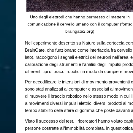
Uno degli elettrodi che hanno permesso di mettere in
comunicazione il cervello umano con il computer (fonte:
braingate2.org)
Nell’esperimento descritto su Nature sulla corteccia cereb
BrainGate, che funzionano come interfaccia fra cervello
lato), raccolgono i segnali elettrici dei neuroni nell’area
calibrazione degli strumenti e l’analisi degli impulsi prodot
differenti tipi di bracci robotici in modo da compiere mo
Per decodificare le intenzioni di movimento provenienti dai
sono stati analizzati al computer e associati ai moviment
di muovere il braccio robotico nello stesso modo in cui i
a movimenti diversi impulsi elettrici diversi prodotti al mo
tempo stabilito delle sfere di gomma che poste davanti a 
Visto il successo dei test, i ricercatori hanno voluto capi
persone costrette all’immobilità completa. In quest’ottica 