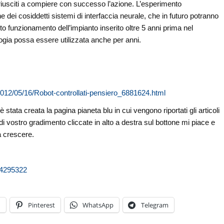
iusciti a compiere con successo l’azione. L’esperimento
dei cosiddetti sistemi di interfaccia neurale, che in futuro potranno
etto funzionamento dell’impianto inserito oltre 5 anni prima nel
logia possa essere utilizzata anche per anni.
e/2012/05/16/Robot-controllati-pensiero_6881624.html
stata creata la pagina pianeta blu in cui vengono riportati gli articoli
di vostro gradimento cliccate in alto a destra sul bottone mi piace e
a crescere.
04295322
n
Pinterest
WhatsApp
Telegram