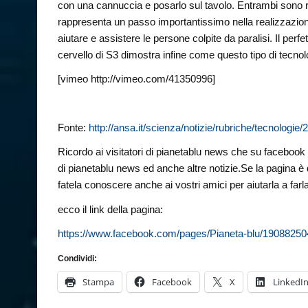
con una cannuccia e posarlo sul tavolo. Entrambi sono r
rappresenta un passo importantissimo nella realizzazione 
aiutare e assistere le persone colpite da paralisi. Il perf
cervello di S3 dimostra infine come questo tipo di tecno
[vimeo http://vimeo.com/41350996]
Fonte:
http://ansa.it/scienza/notizie/rubriche/tecnologi
Ricordo ai visitatori di pianetablu news che su facebook è 
di pianetablu news ed anche altre notizie.Se la pagina è 
fatela conoscere anche ai vostri amici per aiutarla a farl
ecco il link della pagina:
https://www.facebook.com/pages/Pianeta-blu/1908825
Condividi:
Stampa
Facebook
X
LinkedI