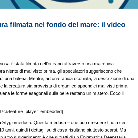
 filmata nel fondo del mare: il video
‘
riosa è stata filmata nell’oceano attraverso una macchina
a niente di mai visto prima,
gli speculatori suggeriscono che
 di una balena. Mentre, ad una rapida occhiata, la descrizione di una
a creatura sia provvista di organi ed appendici mai visti prima.
lena le forme esagonali sulla pelle restano un mistero. Ecco il
N7c&feature=player_embedded]
ea Stygiomedusa. Questa medusa – che può crescere fino a sei
0 anni, quindi i dettagli su di essa risultano piuttosto scarsi. Ma
Un altro suggerimento è che si tratti di un Enigmatica Deepstaria,