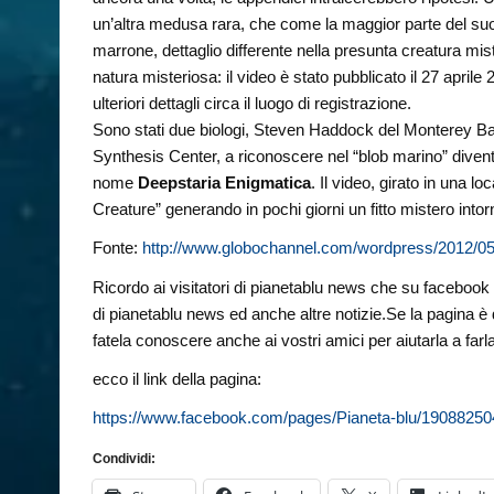
un’altra medusa rara, che come la maggior parte del su
marrone, dettaglio differente nella presunta creatura miste
natura misteriosa: il video è stato pubblicato il 27 april
ulteriori dettagli circa il luogo di registrazione.
Sono stati due biologi, Steven Haddock del Monterey B
Synthesis Center, a riconoscere nel “blob marino” diven
nome
Deepstaria Enigmatica
. Il video, girato in una 
Creature” generando in pochi giorni un fitto mistero intor
Fonte:
http://www.globochannel.com/wordpress/2012/05/0
Ricordo ai visitatori di pianetablu news che su facebook è 
di pianetablu news ed anche altre notizie.Se la pagina è 
fatela conoscere anche ai vostri amici per aiutarla a farl
ecco il link della pagina:
https://www.facebook.com/pages/Pianeta-blu/1908825
Condividi: