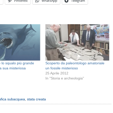
n
Pinterest
WhatsApp
Telegram
 lo squalo più grande
Scoperto da paleontologo amatoriale
la sua misteriosa
un fossile misterioso
25 Aprile 2012
In "Storia e archeologia"
afica subacquea
,
stata creata