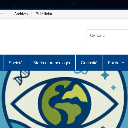
riali
Archivio
Pubblicità
Società
Storia e archeologia
Curiosità
Fai da te