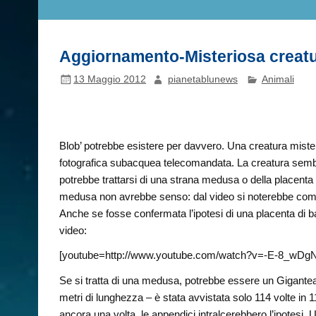
Aggiornamento-Misteriosa creatura
13 Maggio 2012
pianetablunews
Animali
Blob’ potrebbe esistere per davvero. Una creatura miste
fotografica subacquea telecomandata. La creatura sembr
potrebbe trattarsi di una strana medusa o della placenta
medusa non avrebbe senso: dal video si noterebbe come l
Anche se fosse confermata l’ipotesi di una placenta di ba
video:
[youtube=http://www.youtube.com/watch?v=-E-8_wDg
Se si tratta di una medusa, potrebbe essere un Gigant
metri di lunghezza – è stata avvistata solo 114 volte in 11
ancora una volta, le appendici intralcerebbero l’ipotesi. 