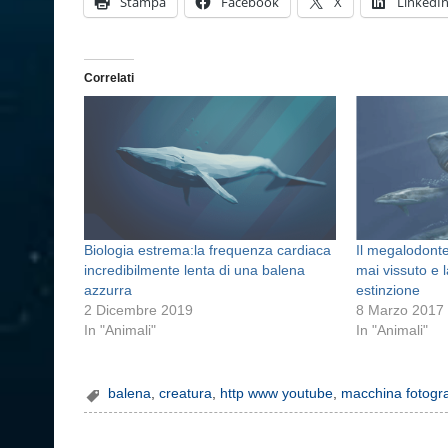
Stampa
Facebook
X
LinkedI
Correlati
Biologia estrema:la frequenza cardiaca
Il megalodonte
incredibilmente lenta di una balena
mai vissuto e 
azzurra
estinzione
2 Dicembre 2019
8 Marzo 2017
In "Animali"
In "Animali"
balena
,
creatura
,
http www youtube
,
macchina fotogr