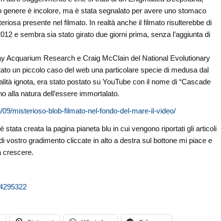
o genere è incolore, ma è stata segnalato per avere uno stomaco
riosa presente nel filmato. In realtà anche il filmato risulterebbe di
e 2012 e sembra sia stato girato due giorni prima, senza l’aggiunta di
ay Acquarium Research e Craig McClain del National Evolutionary
tato un piccolo caso del web una particolare specie di medusa dal
località ignota, era stato postato su YouTube con il nome di “Cascade
no alla natura dell’essere immortalato.
9/misterioso-blob-filmato-nel-fondo-del-mare-il-video/
stata creata la pagina pianeta blu in cui vengono riportati gli articoli
di vostro gradimento cliccate in alto a destra sul bottone mi piace e
a crescere.
04295322