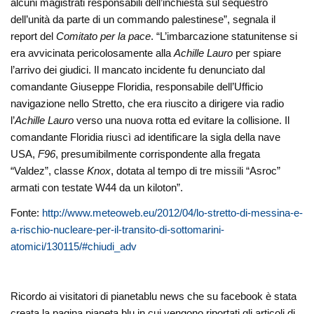
alcuni magistrati responsabili dell’inchiesta sul sequestro
dell’unità da parte di un commando palestinese”, segnala il
report del
Comitato per la pace
. “L’imbarcazione statunitense si
era avvicinata pericolosamente alla
Achille Lauro
per spiare
l’arrivo dei giudici. Il mancato incidente fu denunciato dal
comandante Giuseppe Floridia, responsabile dell’Ufficio
navigazione nello Stretto, che era riuscito a dirigere via radio
l’
Achille Lauro
verso una nuova rotta ed evitare la collisione. Il
comandante Floridia riuscì ad identificare la sigla della nave
USA,
F96
, presumibilmente corrispondente alla fregata
“Valdez”, classe
Knox
, dotata al tempo di tre missili “Asroc”
armati con testate W44 da un kiloton”.
Fonte:
http://www.meteoweb.eu/2012/04/lo-stretto-di-messina-e-
a-rischio-nucleare-per-il-transito-di-sottomarini-
atomici/130115/#chiudi_adv
Ricordo ai visitatori di pianetablu news che su facebook è stata
creata la pagina pianeta blu in cui vengono riportati gli articoli di