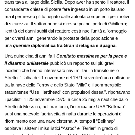
transitava al largo della Sicilia. Dopo aver ha spento il reattore, il
comandante chiese di potere fare ingresso in un porto italiano,
ma il permesso gli fu negato dalle autorità competenti per motivi
di sicurezza. Il sottomarino si diresse poi nel porto di Gibilterra;
l’entità dei danni subiti dal reattore costrinse l’unità all’ormeggio
per diversi anni, generando le proteste della popolazione e
una
querelle
diplomatica fra Gran Bretagna e Spagna.
Una quindicina di anni fa il
Comitato messinese per la pace e
il disarmo unilaterale
pubblicò un rapporto sui più gravi
incidenti che hanno interessato navi militari in transito nello
Stretto. “L’alba dell’1 novembre del 1971 si verificò una collisione
tra la nave delle Ferrovie dello Stato “Villa” e il sommergibile
statunitense “Uss Hardhead” con propulsori deseal”, riportavano
i pacifisti. “Il 29 novembre 1975, a circa 25 miglia nautiche dallo
Stretto di Messina, nel mar Ionio, l’incrociatore USA “Belknap”
subì una notevole fuoriuscita di nafta durante le operazioni di
rifornimento con una nave cisterna. Al tempo il “Belknap”
ospitava i sistemi missilistici “Asroc” e “Terrier” in grado di