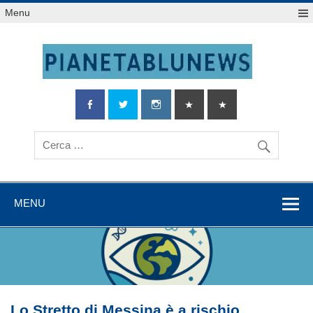
Salta
Menu
al
contenuto
MENU
Lo Stretto di Messina è a rischio