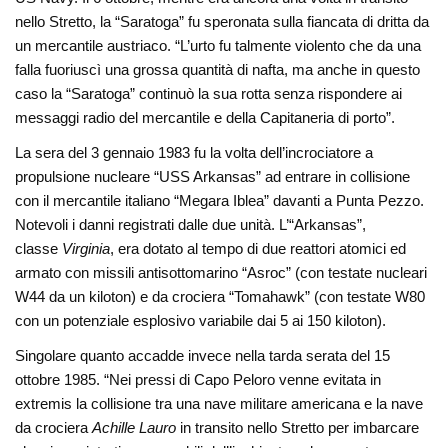
nello Stretto, la “Saratoga” fu speronata sulla fiancata di dritta da
un mercantile austriaco. “L’urto fu talmente violento che da una
falla fuoriuscì una grossa quantità di nafta, ma anche in questo
caso la “Saratoga” continuò la sua rotta senza rispondere ai
messaggi radio del mercantile e della Capitaneria di porto”.
La sera del 3 gennaio 1983 fu la volta dell’incrociatore a
propulsione nucleare “USS Arkansas” ad entrare in collisione
con il mercantile italiano “Megara Iblea” davanti a Punta Pezzo.
Notevoli i danni registrati dalle due unità. L’“Arkansas”,
classe
Virginia
, era dotato al tempo di due reattori atomici ed
armato con missili antisottomarino “Asroc” (con testate nucleari
W44 da un kiloton) e da crociera “Tomahawk” (con testate W80
con un potenziale esplosivo variabile dai 5 ai 150 kiloton).
Singolare quanto accadde invece nella tarda serata del 15
ottobre 1985. “Nei pressi di Capo Peloro venne evitata in
extremis la collisione tra una nave militare americana e la nave
da crociera
Achille Lauro
in transito nello Stretto per imbarcare