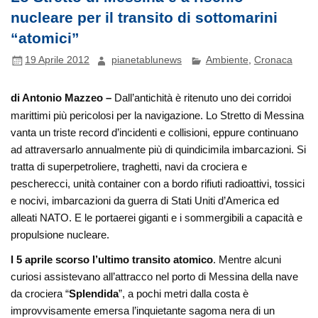
nucleare per il transito di sottomarini
“atomici”
19 Aprile 2012
pianetablunews
Ambiente
,
Cronaca
di Antonio Mazzeo –
Dall’antichità è ritenuto uno dei corridoi
marittimi più pericolosi per la navigazione. Lo Stretto di Messina
vanta un triste record d’incidenti e collisioni, eppure continuano
ad attraversarlo annualmente più di quindicimila imbarcazioni. Si
tratta di superpetroliere, traghetti, navi da crociera e
pescherecci, unità container con a bordo rifiuti radioattivi, tossici
e nocivi, imbarcazioni da guerra di Stati Uniti d’America ed
alleati NATO. E le portaerei giganti e i sommergibili a capacità e
propulsione nucleare.
l 5 aprile scorso l’ultimo transito atomico
. Mentre alcuni
curiosi assistevano all’attracco nel porto di Messina della nave
da crociera “
Splendida
”, a pochi metri dalla costa è
improvvisamente emersa l’inquietante sagoma nera di un