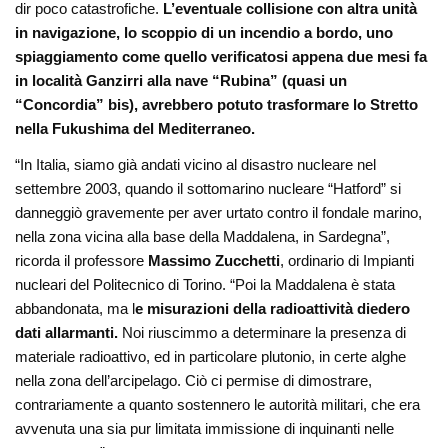
dir poco catastrofiche.
L’eventuale collisione con altra unità
in navigazione, lo scoppio di un incendio a bordo, uno
spiaggiamento come quello verificatosi appena due mesi fa
in località Ganzirri alla nave “Rubina” (quasi un
“Concordia” bis), avrebbero potuto trasformare lo Stretto
nella Fukushima del Mediterraneo.
“In Italia, siamo già andati vicino al disastro nucleare nel
settembre 2003, quando il sottomarino nucleare “Hatford” si
danneggiò gravemente per aver urtato contro il fondale marino,
nella zona vicina alla base della Maddalena, in Sardegna”,
ricorda il professore
Massimo Zucchetti
, ordinario di Impianti
nucleari del Politecnico di Torino. “Poi la Maddalena è stata
abbandonata, ma l
e misurazioni della radioattività diedero
dati allarmanti.
Noi riuscimmo a determinare la presenza di
materiale radioattivo, ed in particolare plutonio, in certe alghe
nella zona dell’arcipelago. Ciò ci permise di dimostrare,
contrariamente a quanto sostennero le autorità militari, che era
avvenuta una sia pur limitata immissione di inquinanti nelle