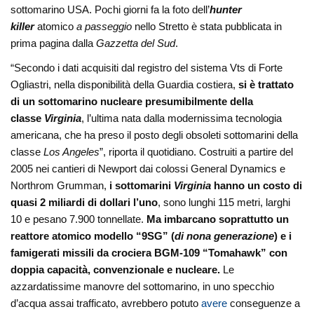
sottomarino USA. Pochi giorni fa la foto dell’
hunter
killer
atomico
a passeggio
nello Stretto è stata pubblicata in
prima pagina dalla
Gazzetta del Sud
.
“Secondo i dati acquisiti dal registro del sistema Vts di Forte
Ogliastri, nella disponibilità della Guardia costiera,
si è trattato
di un sottomarino nucleare presumibilmente della
classe
Virginia
, l’ultima nata dalla modernissima tecnologia
americana, che ha preso il posto degli obsoleti sottomarini della
classe
Los Angeles
”, riporta il quotidiano. Costruiti a partire del
2005 nei cantieri di Newport dai colossi General Dynamics e
Northrom Grumman,
i sottomarini
Virginia
hanno un costo di
quasi 2 miliardi di dollari l’uno
, sono lunghi 115 metri, larghi
10 e pesano 7.900 tonnellate.
Ma imbarcano soprattutto un
reattore atomico modello “9SG” (
di nona generazione
) e i
famigerati missili da crociera BGM-109 “Tomahawk” con
doppia capacità, convenzionale e nucleare.
Le
azzardatissime manovre del sottomarino, in uno specchio
d’acqua assai trafficato, avrebbero potuto
avere
conseguenze a