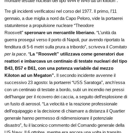
montare testate nucleari del tipo W44 e W45 da un kiloton”.
Tre gli incidenti verificatosi nel corso del 1977. Il primo, l’11
gennaio, a due miglia a nord da Capo Peloro, vide la portaerei
statunitense a propulsione nucleare “Theodore
Roosvelt”
speronare un mercantile liberiano.
“L’unità da
guerra proseguì verso il porto di Napoli, pur avendo riportato la
fenditura di 5-6 metri sulla prura a tribordo”, scriveva il
Comitato
per la pace
. “
La “Roosvelt” utilizzava come generatori due
reattori e imbarcava un centinaio di testate nucleari del tipo
B43, B57 e B61, con una potenza variabile dal mezzo
Kiloton ad un Megaton”.
Il secondo incidente avvenne il
successivo 23 agosto: la portaerei “USS Saratoga”, anch’essa
con un centinaio di testate a bordo, subì un incendio nei pressi
dell’hangar per il ricovero dei caccia, a seguito dell’esplosione di
un fusto di aerosol. “La velocità e la reazione professionale
dell’equipaggio e la decisione di chiamare a distanza il Quartier
generale hanno permesso di ridimensionare il potenziale
disastro”, fu il laconico commento del Comando generale della
US Navy. Il 6 ottobre, mentre era ancora una volta in transito