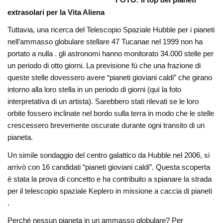
FOTO: Il top dei pianeti
extrasolari per la Vita Aliena
Tuttavia, una ricerca del Telescopio Spaziale Hubble per i pianeti
nell’ammasso globulare stellare 47 Tucanae nel 1999 non ha
portato a nulla . gli astronomi hanno monitorato 34.000 stelle per
un periodo di otto giorni. La previsione fù che una frazione di
queste stelle dovessero avere “pianeti gioviani caldi” che girano
intorno alla loro stella in un periodo di giorni (quì la foto
interpretativa di un artista). Sarebbero stati rilevati se le loro
orbite fossero inclinate nel bordo sulla terra in modo che le stelle
crescessero brevemente oscurate durante ogni transito di un
pianeta.
Un simile sondaggio del centro galattico da Hubble nel 2006, si
arrivò con 16 candidati “pianeti gioviani caldi”. Questa scoperta
è stata la prova di concetto e ha contribuito a spianare la strada
per il telescopio spaziale Keplero in missione a caccia di pianeti
.
Perché nessun pianeta in un ammasso globulare? Per