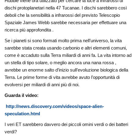
Hubble viene ora utilizzato per cercare la luce a infrarossi di
dischi protoplanetari nella 47 Tucanae. I dischi sarebbero così
deboli che la sensibilità a infrarossi del previsto Telescopio
Spaziale James Webb sarebbe necessaria per effettuare una
ricerca più approfondita .
Se i pianeti si sono formati molto prima nell’universo, la vita
sarebbe stata creata usando carbonio e altri elementi comuni,
come è accaduto sulla Terra miliardi di anni fa. La vita intorno ad
un stella di tipo solare, o meglio ancora una nana rossa ,
avrebbe un enorme salto d’inizio sull’evoluzione biologica della
Terra. Le prime forme di vita avrebbe avuto l’opportunità di
evolversi per miliardi di anni più di noi.
Guarda il video:
http://news.discovery.com/videos/space-alien-
speculation.html
I veri ET sarebbero davvero dei piccoli omini verdi o dei batteri
verdi?