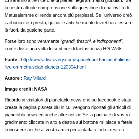
Ci saranno altre ricerche di pianeti negli ammassi globulari. Ma
la nostra attuale comprensione sulla questione di una civiltà di
Matusalemme ci rende ancora più perplessi. Se l’universo creò
carbonio così presto, quindi le antiche menti dovrebbero essere
là fuori, da qualche parte.
Forse loro sono veramente
“grandi, freschi, e indisponenti”
,
come disse una volta lo scrittore di fantascienza HG Wells .
Fonte :
http://news.discovery.com/space/could-ancient-aliens-
live-on-methuselah-planets-120304.html
Autore :
Ray Villard
Image credit: NASA
Ricordo ai visitatori di pianetablu news che su facebook è stata
creata la pagina pianeta blu in cui vengono riportati gli articoli di
pianetablu news ed anche altre notizie.Se la pagina è di vostro
gradimento cliccate in alto a destra sul bottone mi piace e fatela
conoscere anche ai vostri amici per aiutarla a farla crescere.