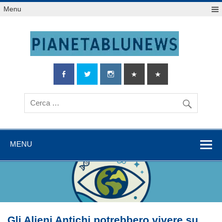
Salta
Menu
al
contenuto
MENU
Gli Alieni Antichi potrebbero vivere su