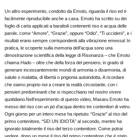
Un altro esperimento, condotto da Emoto, riguarda il riso ed è
facilmente riproducibile anche a casa. Emoto ha scritto su dei
foglio di carta applicati a barattoli contenenti riso e acqua delle
parole, come “Amore”, “Grazie”, oppure “Odio”, “Ti ucciderò”, e i
risultati erano sempre corrispondenti alla vibrazione emessa! In
pratica, le scoperte sulla memoria dell’acqua sono una
dimostrazione scientifica della legge di Risonanza – che Emoto
chiama Hado – oltre che della forza del pensiero, in grado di
generare incessantemente mondi di armonia o disarmonia, di
salute o malattia, di libertà o prigionia autoindotta. A ricordare
che siamo proprio noi a creare la realtà circostante, con i
pensieri predominanti che si rispecchiano nel nostro vivere
quotidiano.Nell’esperimento di questo video, Masaru Emoto ha
messo del riso con un pò d’acqua dentro tre contenitori di vetro.
Ogni giorno per un intero mese ha ripetuto: “Grazie” al riso del
primo contenitore, “SEI UN IDIOTA” al secondo, mentre ha
ignorato totalmente il riso del terzo contenitore. Come potrai
vedere, dopo un mese il riso del primo contenitore che è stato