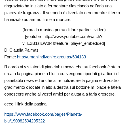
ringraziato ha iniziato a fermentare rilasciando nell’aria una
piacevole fragranza. Il secondo è diventato nero mentre il terzo
ha iniziato ad ammuffire e a marcire.
(ferma la musica prima di fare partire il video)
[youtube=http://www.youtube.com/watch?
v=ExB1zl1W0I4&feature=player_embedded]
Di Claudia Palmas
Fonte:
http://umaniindivenire.grou.ps/534133
Ricordo ai visitatori di pianetablu news che su facebook è stata
creata la pagina pianeta blu in cui vengono riportati gli articoli di
pianetablu news ed anche altre notizie.Se la pagina è di vostro
gradimento cliccate in alto a destra sul bottone mi piace e fatela
conoscere anche ai vostri amici per aiutarla a farla crescere.
ecco il link della pagina:
https://www.facebook.com/pages/Pianeta-
blu/190882504295322