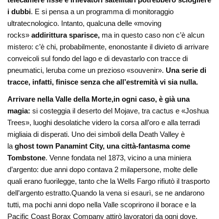
i dubbi
. E si pensa a un programma di monitoraggio
ultratecnologico. Intanto, qualcuna delle «moving
rocks»
addirittura sparisce,
ma in questo caso non c’è alcun
mistero: c’è chi, probabilmente, enonostante il divieto di arrivare
conveicoli sul fondo del lago e di devastarlo con tracce di
pneumatici, leruba come un prezioso «souvenir».
Una serie di
tracce, infatti, finisce
senza che all’estremità vi sia nulla.
Arrivare nella Valle della Morte,in ogni caso, è già una
magia:
si costeggia il deserto del Mojave, tra cactus e «Joshua
Trees», luoghi desolatiche videro la corsa all’oro e alla terradi
migliaia di disperati. Uno dei simboli della Death Valley è
la
ghost town Panamint City, una città-fantasma come
Tombstone
. Venne fondata nel 1873, vicino a una miniera
d’argento: due anni dopo contava 2 milapersone, molte delle
quali erano fuorilegge, tanto che la Wells Fargo rifiutò il trasporto
dell’argento estratto.Quando la vena si esaurì, se ne andarono
tutti, ma pochi anni dopo nella Valle scoprirono il borace e la
Pacific Coast Borax Company attirò lavoratori da ogni dove.