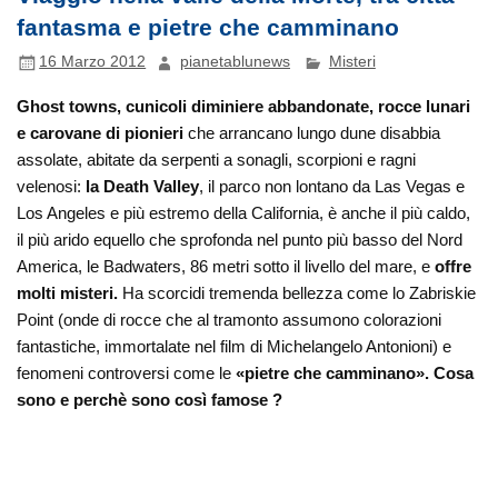
fantasma e pietre che camminano
16 Marzo 2012
pianetablunews
Misteri
Ghost towns, cunicoli diminiere abbandonate, rocce lunari
e carovane di pionieri
che arrancano lungo dune disabbia
assolate, abitate da serpenti a sonagli, scorpioni e ragni
velenosi:
la Death Valley
, il parco non lontano da Las Vegas e
Los Angeles e più estremo della California, è anche il più caldo,
il più arido equello che sprofonda nel punto più basso del Nord
America, le Badwaters, 86 metri sotto il livello del mare, e
offre
molti misteri.
Ha scorcidi tremenda bellezza come lo Zabriskie
Point (onde di rocce che al tramonto assumono colorazioni
fantastiche, immortalate nel film di Michelangelo Antonioni) e
fenomeni controversi come le
«pietre che camminano». Cosa
sono e perchè sono così famose ?