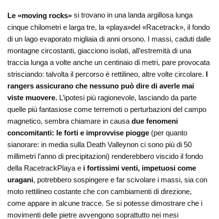
Le «moving rocks»
si trovano in una landa argillosa lunga
cinque chilometri e larga tre, la «playa»del «Racetrack», il fondo
di un lago evaporato migliaia di anni orsono. I massi, caduti dalle
montagne circostanti, giacciono isolati, all’estremità di una
traccia lunga a volte anche un centinaio di metri, pare provocata
strisciando: talvolta il percorso è rettilineo, altre volte circolare.
I
rangers assicurano che nessuno può dire di averle mai
viste muovere.
L’ipotesi più ragionevole, lasciando da parte
quelle più fantasiose come terremoti o perturbazioni del campo
magnetico, sembra chiamare in causa
due fenomeni
concomitanti: le forti e improvvise piogge
(per quanto
sianorare: in media sulla Death Valleynon ci sono più di 50
millimetri l’anno di precipitazioni) renderebbero viscido il fondo
della RacetrackPlaya e
i fortissimi venti, impetuosi come
uragani
, potrebbero sospingere e far scivolare i massi, sia con
moto rettilineo costante che con cambiamenti di direzione,
come appare in alcune tracce. Se si potesse dimostrare che i
movimenti delle pietre avvengono soprattutto nei mesi