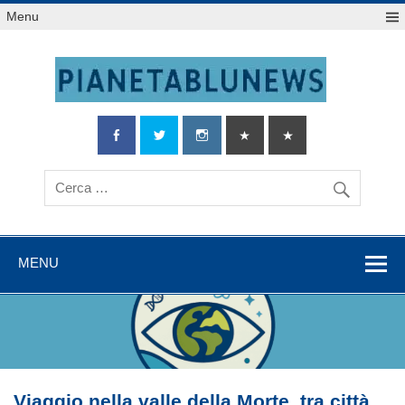
Salta
Menu
al
contenuto
MENU
Viaggio nella valle della Morte, tra città