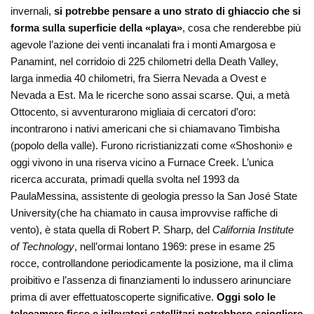
invernali,
si potrebbe pensare a uno strato di ghiaccio che si
forma sulla superficie della «playa»
, cosa che renderebbe più
agevole l’azione dei venti incanalati fra i monti Amargosa e
Panamint, nel corridoio di 225 chilometri della Death Valley,
larga inmedia 40 chilometri, fra Sierra Nevada a Ovest e
Nevada a Est. Ma le ricerche sono assai scarse. Qui, a metà
Ottocento, si avventurarono migliaia di cercatori d’oro:
incontrarono i nativi americani che si chiamavano Timbisha
(popolo della valle). Furono ricristianizzati come «Shoshoni» e
oggi vivono in una riserva vicino a Furnace Creek. L’unica
ricerca accurata, primadi quella svolta nel 1993 da
PaulaMessina, assistente di geologia presso la San José State
University(che ha chiamato in causa improvvise raffiche di
vento), è stata quella di Robert P. Sharp, del
California Institute
of Technology
, nell’ormai lontano 1969: prese in esame 25
rocce, controllandone periodicamente la posizione, ma il clima
proibitivo e l’assenza di finanziamenti lo indussero arinunciare
prima di aver effettuatoscoperte significative.
Oggi solo le
telecamere fisse e irilevatori satellitari potrebbero sciogliere