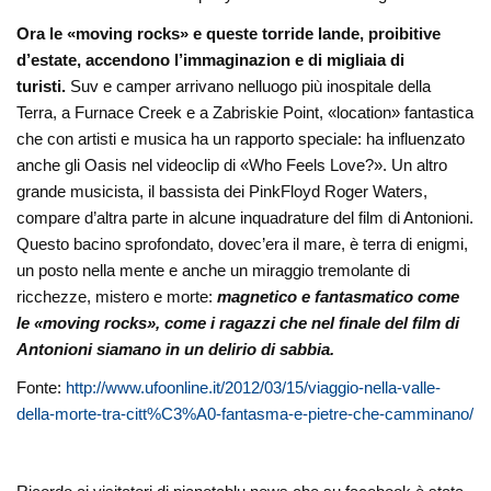
Ora le «moving rocks» e queste torride lande, proibitive
d’estate, accendono l’immaginazion e di migliaia di
turisti.
Suv e camper arrivano nelluogo più inospitale della
Terra, a Furnace Creek e a Zabriskie Point, «location» fantastica
che con artisti e musica ha un rapporto speciale: ha influenzato
anche gli Oasis nel videoclip di «Who Feels Love?». Un altro
grande musicista, il bassista dei PinkFloyd Roger Waters,
compare d’altra parte in alcune inquadrature del film di Antonioni.
Questo bacino sprofondato, dovec’era il mare, è terra di enigmi,
un posto nella mente e anche un miraggio tremolante di
ricchezze, mistero e morte:
magnetico e fantasmatico come
le «moving rocks», come i ragazzi che nel finale del film di
Antonioni siamano in un delirio di sabbia.
Fonte:
http://www.ufoonline.it/2012/03/15/viaggio-nella-valle-
della-morte-tra-citt%C3%A0-fantasma-e-pietre-che-camminano/