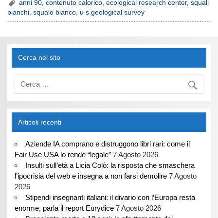
anni 90
,
contenuto calorico
,
ecological research center
,
squali
bianchi
,
squalo bianco
,
u s geological survey
Cerca nel sito
Articoli recenti
Aziende IA comprano e distruggono libri rari: come il
Fair Use USA lo rende “legale”
7 Agosto 2026
Insulti sull’età a Licia Colò: la risposta che smaschera
l’ipocrisia del web e insegna a non farsi demolire
7 Agosto
2026
Stipendi insegnanti italiani: il divario con l’Europa resta
enorme, parla il report Eurydice
7 Agosto 2026