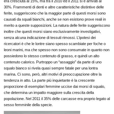
era cresciuta al 15%, ma tra il 2010 ed il 2011 si è arrivati al
30%. Frammenti di denti e altre caratteristiche distintive delle
ferite, suggeriscono che la maggior parte di questi morsi sono
causati da squali bianchi, anche se non esistono prove reali in
merito a queste supposizioni. La natura delle ferite suggeriscono
inoltre che questi morsi siano esclusivamente investigativi,
senza alcuna indicazione di tessuti rimossi. L’ipotesi dei
ricercatori è che le lontre siano spesso scambiate per foche o
leoni marini, ma che spesso non sono consumate in quanto non
possiedono lo stesso contenuto di grasso, e quindi un alto
contenuto calorico. Purtroppo un “assaggio” da parte di uno
squalo bianco si rivela quasi sempre fatale per una lontra
marina. Ci sono, però, altri motivi di preoccupazione oltre la
tendenza in atto. La parte più inquietante è la crescente
proporzione di esemplari femmine uccise dai morsi di squalo,
che determina un impatto maggiore sulla crescita della
popolazione. Nel 2011 il 35% delle carcasse era proprio legato al
sesso femminile della specie.