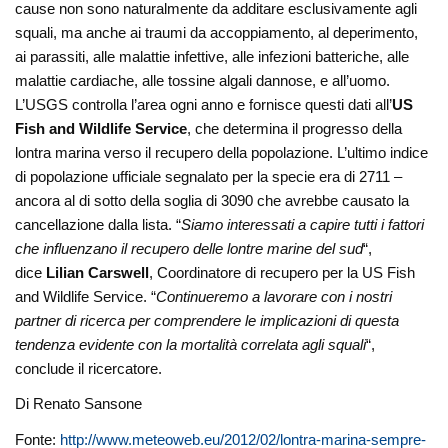
cause non sono naturalmente da additare esclusivamente agli
squali, ma anche ai traumi da accoppiamento, al deperimento,
ai parassiti, alle malattie infettive, alle infezioni batteriche, alle
malattie cardiache, alle tossine algali dannose, e all’uomo.
L’USGS controlla l’area ogni anno e fornisce questi dati all’
US
Fish and Wildlife Service
, che determina il progresso della
lontra marina verso il recupero della popolazione. L’ultimo indice
di popolazione ufficiale segnalato per la specie era di 2711 –
ancora al di sotto della soglia di 3090 che avrebbe causato la
cancellazione dalla lista. “
Siamo interessati a capire tutti i fattori
che influenzano il recupero delle lontre marine del sud
“,
dice
Lilian Carswell
, Coordinatore di recupero per la US Fish
and Wildlife Service. “
Continueremo a lavorare con i nostri
partner di ricerca per comprendere le implicazioni di questa
tendenza evidente con la mortalità correlata agli squali
“,
conclude il ricercatore.
Di Renato Sansone
Fonte:
http://www.meteoweb.eu/2012/02/lontra-marina-sempre-