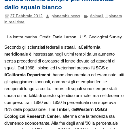
dallo squalo bianco
27 Febbraio 2012
pianetablunews
Animali
,
Il pianeta
in real time
La lontra marina. Credit: Tania Larson , U.S. Geological Survey
Secondo gli scienziati federali e statali, la
California
meridionale
è interessata negli ultimi tempi da un aumento
senza precedenti di carcasse di lontre dovute ad attacchi di
squali. Dal 1968 i biologi ed i veterinari presso l’
USGS
e
il
California Department
, hanno documentato ed esaminato tutti
gli spiaggiamenti annuali, compresi gli esemplari feriti e
recuperati lungo la costa. I morsi di squali sono sempre stati
causa di
mortalità di questo splendido animale, ma nel decennio
compreso tra il 1980 ed il 1990 la percentuale non superava
l’8% della popolazione.
Tim Tinker
, del
Western USGS
Ecological Research Center
, afferma che la tendenza sta
divenendo sconcertante. Alla fne degli anni ’90 la percentuale