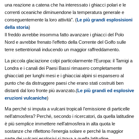
una reazione a catena che ha interessato i ghiacci polari e le
correnti oceaniche diminuendone la temperatura generale e
conseguentemente la loro attività”. (
Le più grandi esplosisioni
della storia
)
Il freddo avrebbe insomma fatto avanzare i ghiacci del Polo
Nord e avrebbe frenato l’effetto della Corrente del Golfo sulle
terre settentrionali inducendo un maggior raffreddamento.
La piccola glaciazione colpì particolarmente l’Europa: il Tamigi a
Londra e i canali dei Paesi Bassi rimasero completamente
ghiacciati per lunghi mesi e i ghiacciai alpini si espansero al
punto che da distruggere paesi che erano stati costruiti ben
distanti dal loro fronte più avanzato.(
Le più grandi ed esplosive
eruzioni vulcaniche
)
Ma perché si imputa a vulcani tropicali l’emissione di particelle
nell’atmosfera? Perché, secondo i ricercatori, da quella latitudine
è più semplice immettere nell’atmosfera in alta quota le
sostanze che riflettono l’energia solare e perché la maggior
parte dei vulcani esplosivi si trova a quella latitudine.