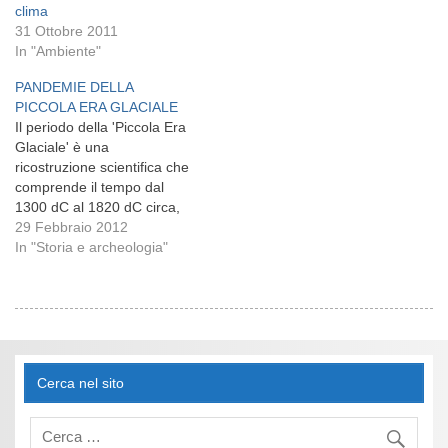
clima
31 Ottobre 2011
In "Ambiente"
PANDEMIE DELLA
PICCOLA ERA GLACIALE
Il periodo della 'Piccola Era
Glaciale' è una
ricostruzione scientifica che
comprende il tempo dal
1300 dC al 1820 dC circa,
quando ci fu un
29 Febbraio 2012
peggioramento del
In "Storia e archeologia"
clima,drammatico e
imprevedibile. La Piccola
Era Glaciale è classificata in
quattro periodi:Wolf, Sporer,
Maunder, Dalton e minimi
più brevi. Questi Minimi
Cerca nel sito
erano intervallati…