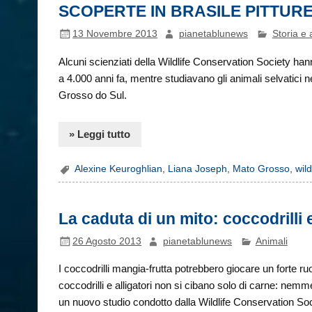
SCOPERTE IN BRASILE PITTURE 
13 Novembre 2013
pianetablunews
Storia e 
Alcuni scienziati della Wildlife Conservation Society hann
a 4.000 anni fa, mentre studiavano gli animali selvatici 
Grosso do Sul.
» Leggi tutto
Alexine Keuroghlian
,
Liana Joseph
,
Mato Grosso
,
wil
La caduta di un mito: coccodrilli 
26 Agosto 2013
pianetablunews
Animali
I coccodrilli mangia-frutta potrebbero giocare un forte ruo
coccodrilli e alligatori non si cibano solo di carne: nemmen
un nuovo studio condotto dalla Wildlife Conservation Socie