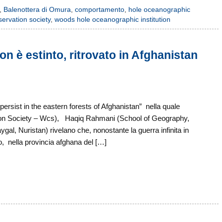
,
Balenottera di Omura
,
comportamento
,
hole oceanographic
nservation society
,
woods hole oceanographic institution
n è estinto, ritrovato in Afghanistan
rsist in the eastern forests of Afghanistan” nella quale
tion Society – Wcs), Haqiq Rahmani (School of Geography,
al, Nuristan) rivelano che, nonostante la guerra infinita in
o, nella provincia afghana del […]