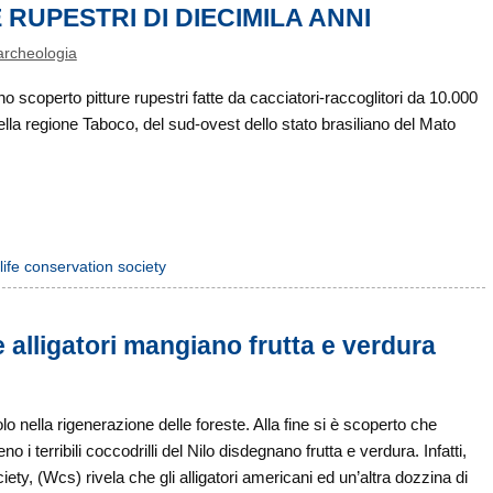
RUPESTRI DI DIECIMILA ANNI
archeologia
o scoperto pitture rupestri fatte da cacciatori-raccoglitori da 10.000
nella regione Taboco, del sud-ovest dello stato brasiliano del Mato
dlife conservation society
e alligatori mangiano frutta e verdura
lo nella rigenerazione delle foreste. Alla fine si è scoperto che
o i terribili coccodrilli del Nilo disdegnano frutta e verdura. Infatti,
ty, (Wcs) rivela che gli alligatori americani ed un’altra dozzina di