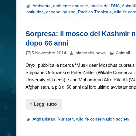
Ambiente
,
ambiente naturale
,
analisi del DNA
,
Animali
institution
,
oceano indiano
,
Pacifico Tropicale
,
wildlife co
Sorpresa: il mosco del Kashmir no
dopo 66 anni
5 Novembre 2014
pianetablunews
Animali
Oryx pubblica la ricerca “Musk deer Moschus cupreus pe
Stephane Ostrowski e Peter Zahler (Wildlife Conserva
University of Leeds) e Jan Mohammad Ali e Rita Ali (Wayg
Afghanistan, a più di 60 anni dal loro ultimo avvistament
» Leggi tutto
Afghanistan
,
Nuristan
,
wildlife conservation society