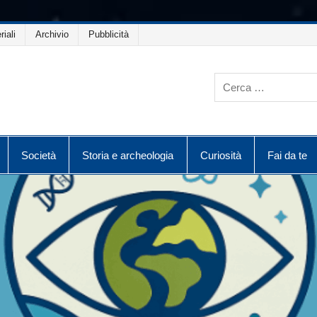
riali
Archivio
Pubblicità
Società
Storia e archeologia
Curiosità
Fai da te