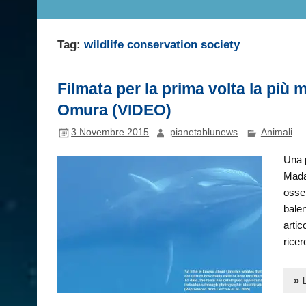
Tag:
wildlife conservation society
Filmata per la prima volta la più 
Omura (VIDEO)
3 Novembre 2015
pianetablunews
Animali
Una p
Madag
osser
balen
arti
ricer
» 