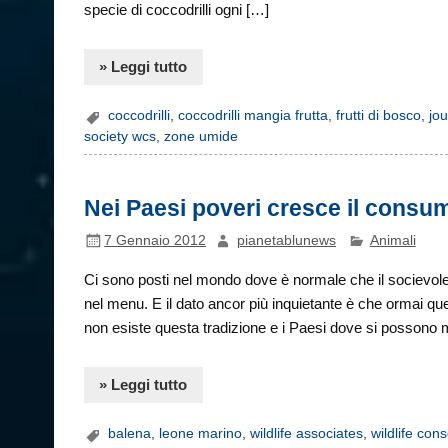
specie di coccodrilli ogni […]
» Leggi tutto
coccodrilli
,
coccodrilli mangia frutta
,
frutti di bosco
,
jou
society wcs
,
zone umide
Nei Paesi poveri cresce il consu
7 Gennaio 2012
pianetablunews
Animali
Ci sono posti nel mondo dove è normale che il socievol
nel menu. E il dato ancor più inquietante è che ormai 
non esiste questa tradizione e i Paesi dove si posson
» Leggi tutto
balena
,
leone marino
,
wildlife associates
,
wildlife con