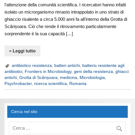
l’attenzione della comunità scientifica. I ricercatori hanno infatti
isolato un microrganismo rimasto intrappolato in uno strato di
ghiaccio risalente a circa 5.000 anni fa all’interno della Grotta di
Scărișoara. Ciò che rende il ritrovamento particolarmente
sorprendente è la sua capacità […]
» Leggi tutto
antibiotico resistenza
,
batteri antichi
,
batterio resistente agli
antibiotici
,
Frontiers in Microbiology
,
geni della resistenza
,
ghiacci
antichi
,
Grotta di Scărișoara
,
medicina
,
Microbiologia
,
Psychrobacter
,
ricerca scientifica
,
Romania
Cerca nel sito