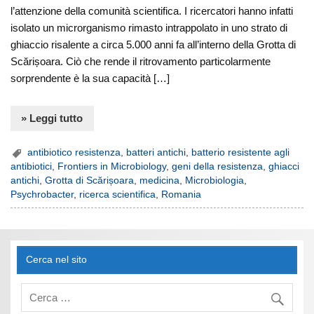
l’attenzione della comunità scientifica. I ricercatori hanno infatti
isolato un microrganismo rimasto intrappolato in uno strato di
ghiaccio risalente a circa 5.000 anni fa all’interno della Grotta di
Scărișoara. Ciò che rende il ritrovamento particolarmente
sorprendente è la sua capacità […]
» Leggi tutto
antibiotico resistenza
,
batteri antichi
,
batterio resistente agli
antibiotici
,
Frontiers in Microbiology
,
geni della resistenza
,
ghiacci
antichi
,
Grotta di Scărișoara
,
medicina
,
Microbiologia
,
Psychrobacter
,
ricerca scientifica
,
Romania
Cerca nel sito