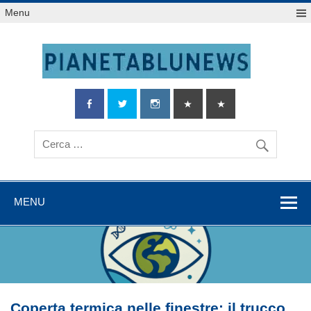
Salta
Menu
al
contenuto
MENU
Coperta termica nelle finestre: il trucco