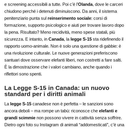
e screening accessibili a tutte. Poi c’è l’
Olanda
, dove le carceri
chiudono perché i detenuti diminuiscono. Da anni, il sistema
penitenziario punta sul
reinserimento sociale
: corsi di
formazione, supporto psicologico e aiuti per trovare lavoro dopo
la pena. Risultato? Meno recidività, meno spese statali, più
sicurezza. E intanto, in
Canada
, la
legge S-15
sta ridefinendo il
rapporto uomo-animale. Non è solo una questione di gabbie: è
una rivoluzione culturale. Le nuove generazioni preferiscono
santuari dove osservare elefanti liberi, non costretti a fare salti.
È la dimostrazione che i valori cambiano, anche quando i
riflettori sono spenti.
La Legge S-15 in Canada: un nuovo
standard per i diritti animali
La
legge S-15
canadese non è perfetta – le sanzioni sono
ancora deboli – ma rompe un tabù: riconosce che
elefanti e
grandi scimmie
non possono vivere in cattività senza soffrire.
Dietro ogni foto su Instagram di animali “addomesticati”, c’è una