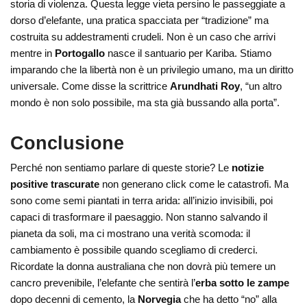
storia di violenza. Questa legge vieta persino le passeggiate a
dorso d’elefante, una pratica spacciata per “tradizione” ma
costruita su addestramenti crudeli. Non è un caso che arrivi
mentre in
Portogallo
nasce il santuario per Kariba. Stiamo
imparando che la libertà non è un privilegio umano, ma un diritto
universale. Come disse la scrittrice
Arundhati Roy
, “un altro
mondo è non solo possibile, ma sta già bussando alla porta”.
Conclusione
Perché non sentiamo parlare di queste storie? Le
notizie
positive trascurate
non generano click come le catastrofi. Ma
sono come semi piantati in terra arida: all’inizio invisibili, poi
capaci di trasformare il paesaggio. Non stanno salvando il
pianeta da soli, ma ci mostrano una verità scomoda: il
cambiamento è possibile quando scegliamo di crederci.
Ricordate la donna australiana che non dovrà più temere un
cancro prevenibile, l’elefante che sentirà l’
erba sotto le zampe
dopo decenni di cemento, la
Norvegia
che ha detto “no” alla