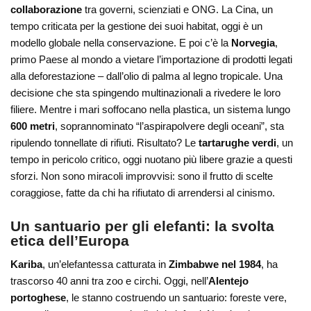
collaborazione
tra governi, scienziati e ONG. La Cina, un
tempo criticata per la gestione dei suoi habitat, oggi è un
modello globale nella conservazione. E poi c’è la
Norvegia
,
primo Paese al mondo a vietare l’importazione di prodotti legati
alla deforestazione – dall’olio di palma al legno tropicale. Una
decisione che sta spingendo multinazionali a rivedere le loro
filiere. Mentre i mari soffocano nella plastica, un sistema lungo
600 metri
, soprannominato “l’aspirapolvere degli oceani”, sta
ripulendo tonnellate di rifiuti. Risultato? Le
tartarughe verdi
, un
tempo in pericolo critico, oggi nuotano più libere grazie a questi
sforzi. Non sono miracoli improvvisi: sono il frutto di scelte
coraggiose, fatte da chi ha rifiutato di arrendersi al cinismo.
Un santuario per gli elefanti: la svolta
etica dell’Europa
Kariba
, un’elefantessa catturata in
Zimbabwe nel 1984
, ha
trascorso 40 anni tra zoo e circhi. Oggi, nell’
Alentejo
portoghese
, le stanno costruendo un santuario: foreste vere,