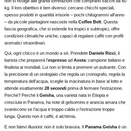
non si rivolge alle grandi torrefazioni che comprano sacchi da 60
kg. Il loro obiettivo è ben diverso: cercano chicchi speciali,
spesso prodotti in quantità irrisorie – pochi chilogrammi all’anno
– da piccole piantagioni nascoste nella
Coffee Belt
. Questa
fascia geografica, che si estende tra tropici e subtropici, offre
condizioni climatiche uniche, capaci di regalare caffè con profili
aromatici straordinari.
Qui, ogni chicco è un mondo a sé. Prendete
Daniele Ricci
, il
barista che preparerà l’
espresso
ad
Aosta
: campione italiano e
finalista ai mondiali. Lui non si limita a premere un pulsante. Con
la precisione di un orologiaio che regola un cronografo, regola la
temperatura dell’acqua, sceglie la macinatura in base al lotto e
attende esattamente
28 secondi
prima di fermare l’estrazione.
Perché? Perché il
Geisha
, una varietà nata in Etiopia e
cresciuta in Panama, ha note di gelsomino e arancia amara che
svaniscono se l’acqua è troppo calda o l’estrazione troppo
lunga. Questo non è caffè, è alchimia.
E non fatevi illusioni: non è solo bravura. Il
Panama Geisha
è un