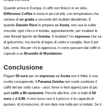
Quando arriva in Europa, il caffè non finisce in un silos.
Difference Coffee
lo tosta in piccoli lotti, con temperature che
variano di
un grado
a seconda del risultato desiderato. E
quando
Daniele Ricci
lo prepara ad
Aosta
, non usa la solita
miscela: ogni chicco è tostato, appositamente, per esaltare le
note floreali tipiche del
Geisha
. Il risultato? Un
espresso
che sa
di gelsomino, ma anche di legno di cedro e vaniglia. Non è per
tutti, certo. Ma per chi lo apprezza, è come passare dal caffè in
capsule a un
Brunello di Montalcino
.
Conclusione
Pagare
50 euro
per un
espresso
ad
Aosta
non è follia: è una
scelta consapevole. Il
Panama Geisha
non vuole sostituire il
caffè del bar sotto casa – anzi, forse vi farà apprezzare di più
quel
caffè a 80 centesimi
. Perché alla fine, che si tratti di
50
euro
o di
0,80
, il vero lusso non è il prezzo: è la capacità di
gustare, di riconoscere, di non dare mai nulla per scontato. Se il