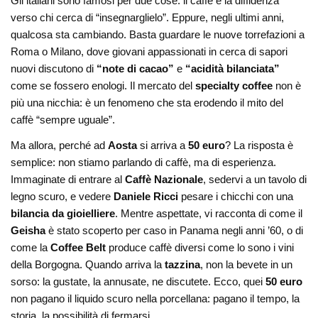
Gli italiani sono famosi per due cose: il caffè e la diffidenza
verso chi cerca di “insegnarglielo”. Eppure, negli ultimi anni,
qualcosa sta cambiando. Basta guardare le nuove torrefazioni a
Roma o Milano, dove giovani appassionati in cerca di sapori
nuovi discutono di
“note di cacao”
e
“acidità bilanciata”
come se fossero enologi. Il mercato del
specialty coffee
non è
più una nicchia: è un fenomeno che sta erodendo il mito del
caffè “sempre uguale”.
Ma allora, perché ad
Aosta
si arriva a
50 euro
? La risposta è
semplice: non stiamo parlando di caffè, ma di esperienza.
Immaginate di entrare al
Caffè Nazionale
, sedervi a un tavolo di
legno scuro, e vedere
Daniele Ricci
pesare i chicchi con una
bilancia da gioielliere
. Mentre aspettate, vi racconta di come il
Geisha
è stato scoperto per caso in Panama negli anni ’60, o di
come la
Coffee Belt
produce caffè diversi come lo sono i vini
della Borgogna. Quando arriva la
tazzina
, non la bevete in un
sorso: la gustate, la annusate, ne discutete. Ecco, quei
50 euro
non pagano il liquido scuro nella porcellana: pagano il tempo, la
storia, la possibilità di fermarsi.