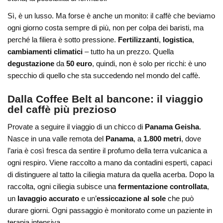
Sì, è un lusso. Ma forse è anche un monito: il caffè che beviamo
ogni giorno costa sempre di più, non per colpa dei baristi, ma
perché la filiera è sotto pressione.
Fertilizzanti
,
logistica
,
cambiamenti climatici
– tutto ha un prezzo. Quella
degustazione
da
50 euro
, quindi, non è solo per ricchi: è uno
specchio di quello che sta succedendo nel mondo del caffè.
Dalla Coffee Belt al bancone: il viaggio
del caffè più prezioso
Provate a seguire il viaggio di un chicco di
Panama Geisha
.
Nasce in una valle remota del
Panama
, a
1.800 metri
, dove
l’aria è così fresca da sentire il profumo della terra vulcanica a
ogni respiro. Viene raccolto a mano da contadini esperti, capaci
di distinguere al tatto la ciliegia matura da quella acerba. Dopo la
raccolta, ogni ciliegia subisce una
fermentazione controllata
,
un
lavaggio accurato
e un’
essiccazione al sole
che può
durare giorni. Ogni passaggio è monitorato come un paziente in
terapia intensiva.