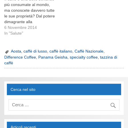
più consumate al mondo,
ma conoscete davvero tutte
le sue proprietà? Dal potere
dimagrante alla
prevenzione dei tumori,
6 Novembre 2014
ecco 5 cose che non
In "Salute"
sapevate sul caffè. Il caffè è
una delle bevande più
consumate al mondo dopo
Aosta
,
caffè di lusso
,
caffè italiano
,
Caffè Nazionale
,
l’acqua: la Finlandia è il
Difference Coffee
,
Panama Geisha
,
specialty coffee
,
tazzina di
paese dove…
caffè
Cerca nel sito
Articoli recenti