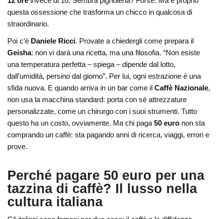
12 ore
invece di 10. Sembra pignoleria? Forse. Ma è proprio
questa ossessione che trasforma un chicco in qualcosa di
straordinario.
Poi c’è
Daniele Ricci
. Provate a chiedergli come prepara il
Geisha
: non vi darà una ricetta, ma una filosofia. “Non esiste
una temperatura perfetta – spiega – dipende dal lotto,
dall’umidità, persino dal giorno”. Per lui, ogni estrazione è una
sfida nuova. E quando arriva in un bar come il
Caffè Nazionale
,
non usa la macchina standard: porta con sé attrezzature
personalizzate, come un chirurgo con i suoi strumenti. Tutto
questo ha un costo, ovviamente. Ma chi paga
50 euro
non sta
comprando un caffè: sta pagando anni di ricerca, viaggi, errori e
prove.
Perché pagare 50 euro per una
tazzina di caffè? Il lusso nella
cultura italiana