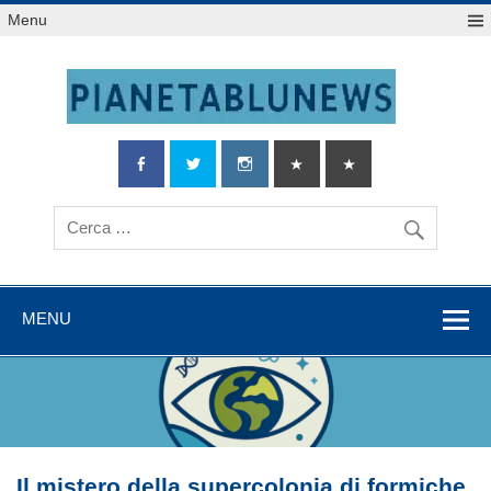
Salta
Menu
al
contenuto
MENU
Il mistero della supercolonia di formiche