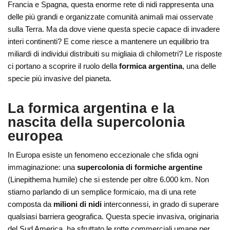
Francia e Spagna, questa enorme rete di nidi rappresenta una
delle più grandi e organizzate comunità animali mai osservate
sulla Terra. Ma da dove viene questa specie capace di invadere
interi continenti? E come riesce a mantenere un equilibrio tra
miliardi di individui distribuiti su migliaia di chilometri? Le risposte
ci portano a scoprire il ruolo della
formica argentina
, una delle
specie più invasive del pianeta.
La formica argentina e la
nascita della supercolonia
europea
In Europa esiste un fenomeno eccezionale che sfida ogni
immaginazione: una
supercolonia di formiche argentine
(Linepithema humile) che si estende per oltre 6.000 km. Non
stiamo parlando di un semplice formicaio, ma di una rete
composta da
milioni di nidi
interconnessi, in grado di superare
qualsiasi barriera geografica. Questa specie invasiva, originaria
del Sud America, ha sfruttato le rotte commerciali umane per