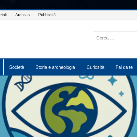
riali
Archivio
Pubblicità
Società
Storia e archeologia
Curiosità
Fai da te