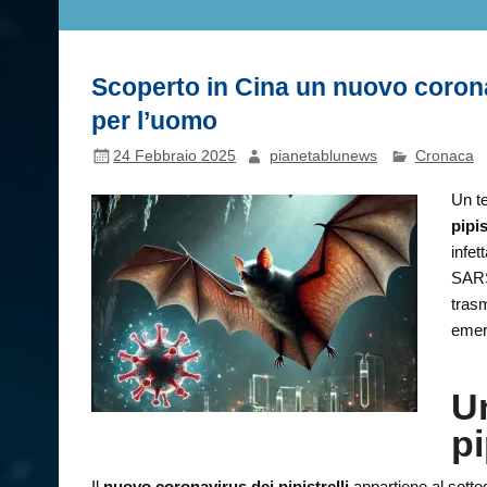
Scoperto in Cina un nuovo coronav
per l’uomo
24 Febbraio 2025
pianetablunews
Cronaca
Un te
pipis
infet
SARS-
trasm
emer
U
pi
Il
nuovo coronavirus dei pipistrelli
appartiene al sotto