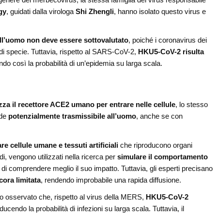
gy
, guidati dalla virologa
Shi Zhengli
, hanno isolato questo virus e
 all’uomo non deve essere sottovalutato
, poiché i coronavirus dei
o di specie. Tuttavia, rispetto al SARS-CoV-2,
HKU5-CoV-2 risulta
ndo così la probabilità di un’epidemia su larga scala.
za il recettore ACE2 umano per entrare nelle cellule
, lo stesso
nde
potenzialmente trasmissibile all’uomo
, anche se con
re cellule umane e tessuti artificiali
che riproducono organi
di, vengono utilizzati nella ricerca per
simulare il comportamento
i di comprendere meglio il suo impatto. Tuttavia, gli esperti precisano
cora limitata
, rendendo improbabile una rapida diffusione.
nno osservato che, rispetto al virus della MERS,
HKU5-CoV-2
riducendo la probabilità di infezioni su larga scala. Tuttavia, il