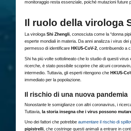
monitoraggio resta essenziale, poiché mutazioni future p
Il ruolo della virologa
La virologa
Shi Zhengli
, conosciuta come la “donna pipi
esperte mondiali in materia. Da anni analizza i virus dei 
permesso di identificare
HKU5-CoV-2
, contribuendo a ch
Shi ha più volte sottolineato che lo studio di questi vir
ricerche, è stato possibile scoprire che alcuni coronavi
intermedio. Tuttavia, gli esperti ritengono che
HKU5-CoV-2
immediato per la popolazione.
Il rischio di una nuova pandemia
Nonostante le somiglianze con altri coronavirus, i ricerc
Tuttavia,
la storia insegna che i virus possono muta
Uno dei fattori che potrebbe
aumentare il rischio di spill
pipistrelli
, che costringe questi animali a entrare in con