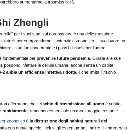
otrebbero aumentarne la trasmissibilità.
 Shi Zhengli
strello” per i suoi studi sui coronavirus, è una delle massime
pipistrelli per comprenderne il potenziale zoonotico. Il suo lavoro ha
iarire il suo funzionamento e i possibili rischi per l’uomo.
us è fondamentale per
prevenire future pandemie
. Grazie alle sue
rus possono infettare le cellule umane, anche senza un ospite
 abbia un’efficienza infettiva ridotta
, il che limita il rischio
atori affermano che il
rischio di trasmissione all’uomo
è ridotto.
re rapidamente
, rendendo essenziale un monitoraggio costante.
over zoonotico
è
la distruzione degli habitat naturali dei
tatto con nuove specie, inclusi gli esseri umani. Inoltre, il commercio