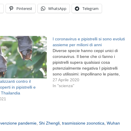
n
Pinterest
WhatsApp
Telegram
I coronavirus e pipistrelli si sono evoluti
assieme per milioni di anni
Diverse specie hanno ceppi unici di
coronavirus. Il bene che ci fanno i
pipistrelli supera qualsiasi cosa
potenzialmente negativa I pipistrelli
sono utilissimi: impollinano le piante,
mangiano insetti portatori di malattie e
27 Aprile 2020
alizzanti contro il
aiutano a disperdere i semi che
In "scienza"
perti in pipistrelli e
consentono agli alberi delle foreste
a Thailandia
tropicali di riprodursi. Ma i pipistrelli,
2021
così come…
evenzione pandemie
,
Shi Zhengli
,
trasmissione zoonotica
,
Wuhan