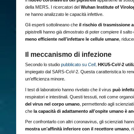
della MERS. I ricercatori del
Wuhan Institute of Virolo
ne hanno analizzato le capacità infettive.
Gli esperti sottolineano che
il rischio di trasmissione
pipistrelli hanno già dimostrato di poter compiere il salt
meno efficiente nell’infettare le cellule umane
, riduce
Il meccanismo di infezione
Secondo lo studio
pubblicato su
Cell
,
HKU5-CoV-2 utiliz
impiegato dal SARS-CoV-2. Questa caratteristica lo re
un’efficienza minore.
I test di laboratorio hanno rivelato che il virus
può infetta
respiratori e intestinali. Questi tessuti, noti come organoi
del virus nel corpo umano
, permettendo agli scienziat
che
la capacità di adattamento all’ospite umano è an
Per confrontarlo con altri coronavirus, gli scienziati ha
mostra un’affinità inferiore con il recettore umano
, 