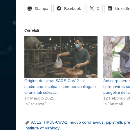
Stampa
Facebook
X
LinkedI
Correlati
Origine del virus SARS-CoV-2 : lo
Anticorpi neutr
studio che incolpa il commercio illegale
coronavirus sco
di animali selvatici
pangolini dell
14 Maggio 2025
12 Febbraio 
In "scienza"
In "Animali"
ACE2
,
HKU5-CoV-2
,
nuovo coronavirus
,
pipistrelli
,
pr
Institute of Virology