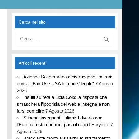
Cerca nel sito
Articoli recenti
Aziende IA comprano e distruggono libri rari:
come il Fair Use USA lo rende “legale”
7 Agosto
2026
Insulti sull’età a Licia Colò: la risposta che
smaschera l’ipocrisia del web e insegna a non
farsi demolire
7 Agosto 2026
Stipendi insegnanti italiani: il divario con
l’Europa resta enorme, parla il report Eurydice
7
Agosto 2026
Bracciante morto a 19 anni: lo sfruttamento