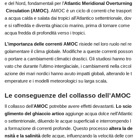
e del Nord, fondamentali per l’
Atlantic Meridional Overturning
Circulation (AMOC)
. AMOC è un ciclo di correnti che trasport
a acqua calda e salata dai tropici all’Atlantico settentrionale, dov
e si raffredda e diventa ghiaccio marino, prima di tornare come
acqua fredda di profondità verso i tropici.
L’importanza delle correnti AMOC
risiede nel loro ruolo nel re
golamentare il clima globale. Modifiche a queste correnti posson
o portare a cambiamenti climatici drastici. Gli studiosi hanno tro
vato che durante l’ultimo interglaciale, i cambiamenti nella circol
azione dei mari nordici hanno avuto impatti globali, alterando le t
emperature e i modelli meteorologici su larga scala.
Le conseguenze del collasso dell’AMOC
Il collasso dell’
AMOC
potrebbe avere effetti devastanti.
Lo scio
glimento del ghiaccio artico
aggiunge acqua dolce nell’Atlantic
o settentrionale, diluendo le acque superficiali e interrompendo l
a formazione di correnti profonde. Questo processo
altera la de
nsità e la salinità
delle acque, influenzando la velocità delle corr