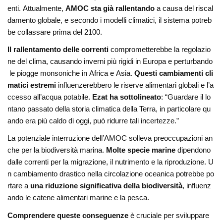
enti. Attualmente,
AMOC sta già rallentando
a causa del riscal
damento globale, e secondo i modelli climatici, il sistema potreb
be collassare prima del 2100.
Il rallentamento delle correnti
comprometterebbe la regolazio
ne del clima, causando inverni più rigidi in Europa e perturbando
le piogge monsoniche in Africa e Asia.
Questi cambiamenti cli
matici estremi
influenzerebbero le riserve alimentari globali e l’a
ccesso all’acqua potabile.
Ezat ha sottolineato
: “Guardare il lo
ntano passato della storia climatica della Terra, in particolare qu
ando era più caldo di oggi, può ridurre tali incertezze.”
La potenziale interruzione dell’AMOC solleva preoccupazioni an
che per la biodiversità marina.
Molte specie marine
dipendono
dalle correnti per la migrazione, il nutrimento e la riproduzione. U
n cambiamento drastico nella circolazione oceanica potrebbe po
rtare a
una riduzione significativa della biodiversità
, influenz
ando le catene alimentari marine e la pesca.
Comprendere queste conseguenze
è cruciale per sviluppare