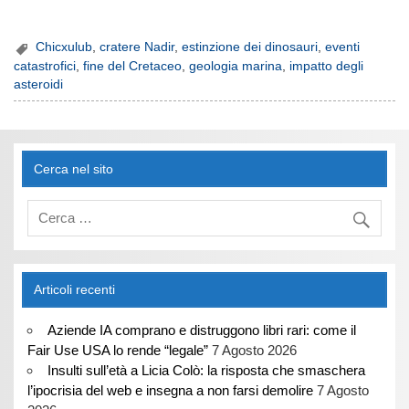
Chicxulub
,
cratere Nadir
,
estinzione dei dinosauri
,
eventi
catastrofici
,
fine del Cretaceo
,
geologia marina
,
impatto degli
asteroidi
Cerca nel sito
Articoli recenti
Aziende IA comprano e distruggono libri rari: come il
Fair Use USA lo rende “legale”
7 Agosto 2026
Insulti sull’età a Licia Colò: la risposta che smaschera
l’ipocrisia del web e insegna a non farsi demolire
7 Agosto