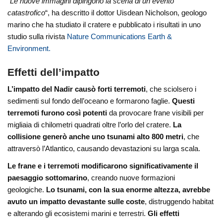
“Le nuove immagini dipingono la scena di un evento
catastrofico
“, ha descritto il dottor Uisdean Nicholson, geologo
marino che ha studiato il cratere e pubblicato i risultati in uno
studio sulla rivista
Nature Communications Earth &
Environment.
Effetti dell’impatto
L’impatto del Nadir causò forti terremoti
, che sciolsero i
sedimenti sul fondo dell’oceano e formarono faglie.
Questi
terremoti furono così potenti
da provocare frane visibili per
migliaia di chilometri quadrati oltre l’orlo del cratere.
La
collisione generò anche uno tsunami alto 800 metri
, che
attraversò l’Atlantico, causando devastazioni su larga scala.
Le frane e i terremoti modificarono significativamente il
paesaggio sottomarino
, creando nuove formazioni
geologiche.
Lo tsunami, con la sua enorme altezza, avrebbe
avuto un impatto devastante sulle coste
, distruggendo habitat
e alterando gli ecosistemi marini e terrestri.
Gli effetti