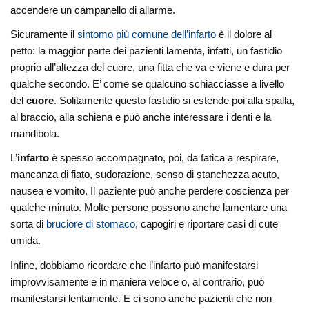
accendere un campanello di allarme.
Sicuramente il
sintomo più comune dell’infarto
è il dolore al
petto: la maggior parte dei pazienti lamenta, infatti, un fastidio
proprio all’altezza del cuore, una fitta che va e viene e dura per
qualche secondo. E’ come se qualcuno schiacciasse a livello
del
cuore
. Solitamente questo fastidio si estende poi alla spalla,
al braccio, alla schiena e può anche interessare i denti e la
mandibola.
L’
infarto
è spesso accompagnato, poi, da fatica a respirare,
mancanza di fiato, sudorazione, senso di stanchezza acuto,
nausea e vomito. Il paziente può anche perdere coscienza per
qualche minuto. Molte persone possono anche lamentare una
sorta di
bruciore di stomaco
, capogiri e riportare casi di cute
umida.
Infine, dobbiamo ricordare che l’infarto può manifestarsi
improvvisamente e in maniera veloce o, al contrario, può
manifestarsi lentamente. E ci sono anche pazienti che non